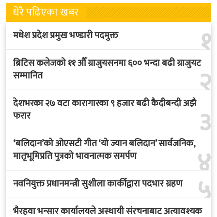
धेरै पढिएका खबर
१
मधेश प्रदेश प्रमुख भण्डारी पदमुक्त
ब्रिटिस कलेजको ११ औँ ग्राजुयसनमा ६०० भन्दा बढी ग्राजुयट
२
सम्मानित
देशभरका २७ वटा कारागारका ९ हजार बढी कैदीबन्दी अझै
३
फरार
‘बलिदान’को ओएसटी गीत ‘यो ज्यान बलिदान’ सार्वजनिक,
४
मातृभूमिप्रति पुत्रको भावनात्मक समर्पण
५
नवनियुक्त प्रधानमन्त्री सुशीला कार्कीद्वारा पदभार ग्रहण
भैरहवा भन्सार कार्यालयले अस्थायी संरचनाबाट अत्यावश्यक