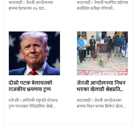
काठमाडौं । जेनजी आन्दोलनका
काठमाडौं । नेपाली चलचित्र उद्योगमा
पुत्रको भावनात्मक…
क्रममा देशभरका २७ वटा
सर्वाधिक प्रतीक्षा गरिएको
कारागारबाट भागेका अधिकांश
चलचित्र’बलिदान’को ओएसटी गीत
कैदीबन्दी अझै फर्किएका छैनन् ।
सार्वजनिक गरिएको छ। लिरिकल
देशका २७ वटा कारागारबाट
शैलीमा रिलिज गरिएको ‘यो ज्यान
दोस्रो पटक बेलायतको
जेनजी आन्दोलनमा निधन
राजकीय भ्रमणमा ट्रम्प
भएका खेलाडी श्रेष्ठप्रति
श्रद्धाञ्जली
एजेन्सी । अमेरिकी राष्ट्रपति डोनाल्ड
काठमाडौं । जेनजी आन्दोलनका
ट्रम्प मंगलबार ऐतिहासिक दोस्रो
क्रममा निधन भएका क्रिकेट खेलाडी
राजकीय भ्रमणका लागि बेलायत
सुलभराज श्रेष्ठप्रति श्रद्धाञ्जली अर्पण
पुगेका छन् । भ्रमणका क्रममा
गरिएको छ । मंगलबार
बेलायत सरकारले
त्रिपुरेश्वरस्थीत राष्ट्रिय खेलकुद