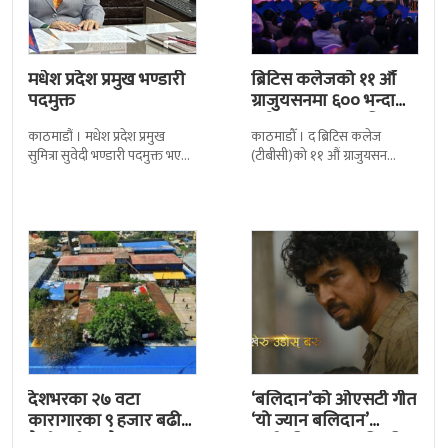
मधेश प्रदेश प्रमुख भण्डारी
ब्रिटिस कलेजको ११ औँ
पदमुक्त
ग्राजुयसनमा ६०० भन्दा
बढी ग्राजुयट सम्मानित
काठमाडौं । मधेश प्रदेश प्रमुख
काठमाडौँ । द ब्रिटिस कलेज
सुमित्रा सुवेदी भण्डारी पदमुक्त भएकी
(टीबीसी)को ११ औं ग्राजुयसन
छन् । मन्त्रिपरिषद्को सोमबारको
समारोह सम्पन्न भएको छ । शुक्रबार
निर्णय र सिफारिस बमोजिम राष्ट्रपति
द सोल्टीमा ब्रिटिस एजुकेशन ग्रुप
रामचन्द्र
देशभरका २७ वटा
‘बलिदान’को ओएसटी गीत
कारागारका ९ हजार बढी
‘यो ज्यान बलिदान’
कैदीबन्दी अझै फरार
सार्वजनिक, मातृभूमिप्रति