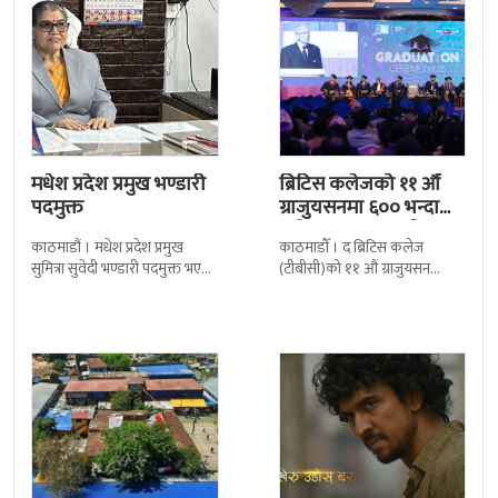
मधेश प्रदेश प्रमुख भण्डारी
ब्रिटिस कलेजको ११ औँ
पदमुक्त
ग्राजुयसनमा ६०० भन्दा
बढी ग्राजुयट सम्मानित
काठमाडौं । मधेश प्रदेश प्रमुख
काठमाडौँ । द ब्रिटिस कलेज
सुमित्रा सुवेदी भण्डारी पदमुक्त भएकी
(टीबीसी)को ११ औं ग्राजुयसन
छन् । मन्त्रिपरिषद्को सोमबारको
समारोह सम्पन्न भएको छ । शुक्रबार
निर्णय र सिफारिस बमोजिम राष्ट्रपति
द सोल्टीमा ब्रिटिस एजुकेशन ग्रुप
रामचन्द्र