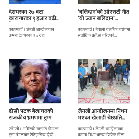
देशभरका २७ वटा
‘बलिदान’को ओएसटी गीत
कारागारका ९ हजार बढी
‘यो ज्यान बलिदान’
कैदीबन्दी अझै फरार
सार्वजनिक, मातृभूमिप्रति
काठमाडौं । जेनजी आन्दोलनका
काठमाडौं । नेपाली चलचित्र उद्योगमा
पुत्रको भावनात्मक…
क्रममा देशभरका २७ वटा
सर्वाधिक प्रतीक्षा गरिएको
कारागारबाट भागेका अधिकांश
चलचित्र’बलिदान’को ओएसटी गीत
कैदीबन्दी अझै फर्किएका छैनन् ।
सार्वजनिक गरिएको छ। लिरिकल
देशका २७ वटा कारागारबाट
शैलीमा रिलिज गरिएको ‘यो ज्यान
दोस्रो पटक बेलायतको
जेनजी आन्दोलनमा निधन
राजकीय भ्रमणमा ट्रम्प
भएका खेलाडी श्रेष्ठप्रति
श्रद्धाञ्जली
एजेन्सी । अमेरिकी राष्ट्रपति डोनाल्ड
काठमाडौं । जेनजी आन्दोलनका
ट्रम्प मंगलबार ऐतिहासिक दोस्रो
क्रममा निधन भएका क्रिकेट खेलाडी