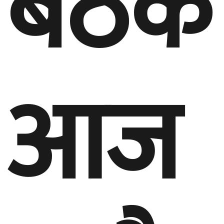
बैठक
आज