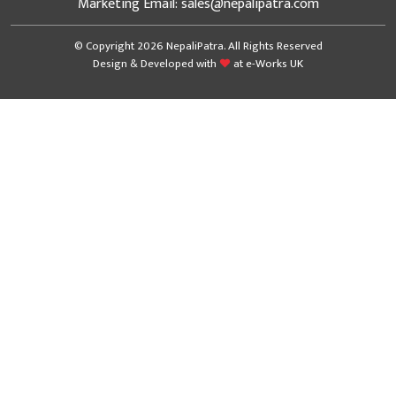
Marketing Email: sales@nepalipatra.com
© Copyright 2026 NepaliPatra. All Rights Reserved
Design & Developed with
at
e-Works UK