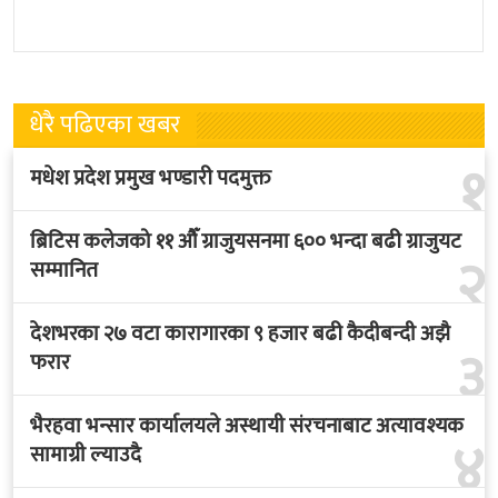
राजकीय भ्रमणका लागि बेलायत
सुलभराज श्रेष्ठप्रति श्रद्धाञ्जली अर्पण
पुगेका छन् । भ्रमणका क्रममा
गरिएको छ । मंगलबार
बेलायत सरकारले
त्रिपुरेश्वरस्थीत राष्ट्रिय खेलकुद
धेरै पढिएका खबर
१
मधेश प्रदेश प्रमुख भण्डारी पदमुक्त
ब्रिटिस कलेजको ११ औँ ग्राजुयसनमा ६०० भन्दा बढी ग्राजुयट
२
सम्मानित
देशभरका २७ वटा कारागारका ९ हजार बढी कैदीबन्दी अझै
३
फरार
भैरहवा भन्सार कार्यालयले अस्थायी संरचनाबाट अत्यावश्यक
४
सामाग्री ल्याउदै