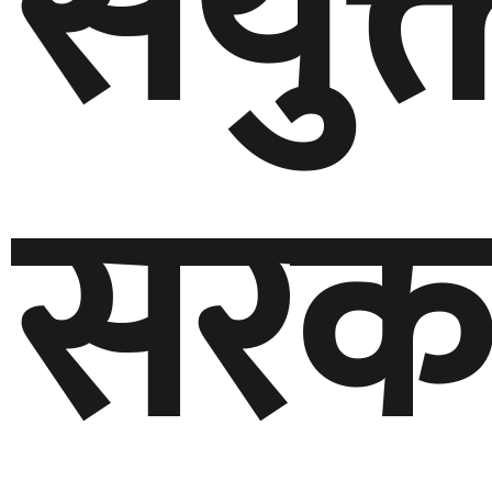
संयुक
सरक