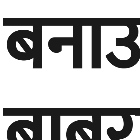
बना
बाबु