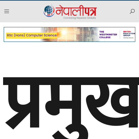
प्रमु