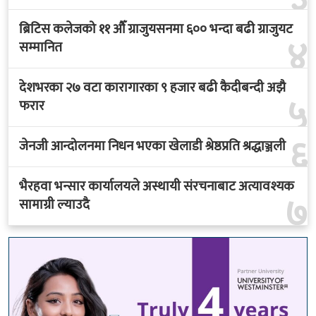
ब्रिटिस कलेजको ११ औँ ग्राजुयसनमा ६०० भन्दा बढी ग्राजुयट
४
सम्मानित
देशभरका २७ वटा कारागारका ९ हजार बढी कैदीबन्दी अझै
५
फरार
६
जेनजी आन्दोलनमा निधन भएका खेलाडी श्रेष्ठप्रति श्रद्धाञ्जली
भैरहवा भन्सार कार्यालयले अस्थायी संरचनाबाट अत्यावश्यक
७
सामाग्री ल्याउदै