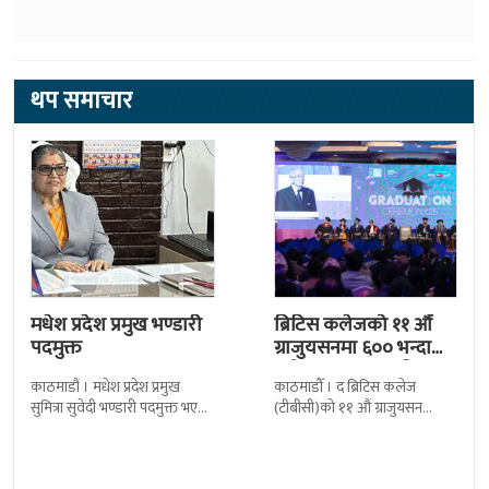
थप समाचार
मधेश प्रदेश प्रमुख भण्डारी
ब्रिटिस कलेजको ११ औँ
पदमुक्त
ग्राजुयसनमा ६०० भन्दा
बढी ग्राजुयट सम्मानित
काठमाडौं । मधेश प्रदेश प्रमुख
काठमाडौँ । द ब्रिटिस कलेज
सुमित्रा सुवेदी भण्डारी पदमुक्त भएकी
(टीबीसी)को ११ औं ग्राजुयसन
छन् । मन्त्रिपरिषद्को सोमबारको
समारोह सम्पन्न भएको छ । शुक्रबार
निर्णय र सिफारिस बमोजिम राष्ट्रपति
द सोल्टीमा ब्रिटिस एजुकेशन ग्रुप
रामचन्द्र