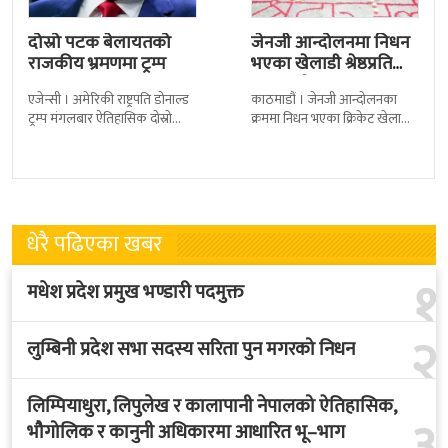
दोस्रो पटक बेलायतको
जेनजी आन्दोलनमा निधन
राजकीय भ्रमणमा ट्रम्प
भएका खेलाडी श्रेष्ठप्रति
श्रद्धाञ्जली
एजेन्सी । अमेरिकी राष्ट्रपति डोनाल्ड
काठमाडौं । जेनजी आन्दोलनका
ट्रम्प मंगलबार ऐतिहासिक दोस्रो
क्रममा निधन भएका क्रिकेट खेलाडी
राजकीय भ्रमणका लागि बेलायत
सुलभराज श्रेष्ठप्रति श्रद्धाञ्जली अर्पण
पुगेका छन् । भ्रमणका क्रममा
गरिएको छ । मंगलबार
बेलायत सरकारले
त्रिपुरेश्वरस्थीत राष्ट्रिय खेलकुद
धेरै पढिएका खबर
१
मधेश प्रदेश प्रमुख भण्डारी पदमुक्त
२
लुम्बिनी प्रदेश सभा सदस्य सरिता पुन मगरको निधन
लिम्पियाधुरा, लिपुलेख र कालापानी नेपालको ऐतिहासिक,
३
भौगोलिक र कानुनी अधिकारमा आधारित भू–भाग