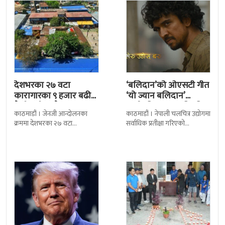
देशभरका २७ वटा
‘बलिदान’को ओएसटी गीत
कारागारका ९ हजार बढी
‘यो ज्यान बलिदान’
कैदीबन्दी अझै फरार
सार्वजनिक, मातृभूमिप्रति
काठमाडौं । जेनजी आन्दोलनका
काठमाडौं । नेपाली चलचित्र उद्योगमा
पुत्रको भावनात्मक…
क्रममा देशभरका २७ वटा
सर्वाधिक प्रतीक्षा गरिएको
कारागारबाट भागेका अधिकांश
चलचित्र’बलिदान’को ओएसटी गीत
कैदीबन्दी अझै फर्किएका छैनन् ।
सार्वजनिक गरिएको छ। लिरिकल
देशका २७ वटा कारागारबाट
शैलीमा रिलिज गरिएको ‘यो ज्यान