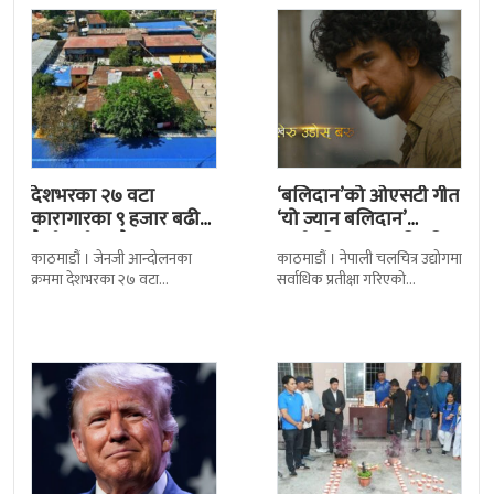
देशभरका २७ वटा
‘बलिदान’को ओएसटी गीत
कारागारका ९ हजार बढी
‘यो ज्यान बलिदान’
कैदीबन्दी अझै फरार
सार्वजनिक, मातृभूमिप्रति
काठमाडौं । जेनजी आन्दोलनका
काठमाडौं । नेपाली चलचित्र उद्योगमा
पुत्रको भावनात्मक…
क्रममा देशभरका २७ वटा
सर्वाधिक प्रतीक्षा गरिएको
कारागारबाट भागेका अधिकांश
चलचित्र’बलिदान’को ओएसटी गीत
कैदीबन्दी अझै फर्किएका छैनन् ।
सार्वजनिक गरिएको छ। लिरिकल
देशका २७ वटा कारागारबाट
शैलीमा रिलिज गरिएको ‘यो ज्यान