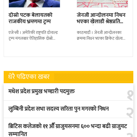
दोस्रो पटक बेलायतको
जेनजी आन्दोलनमा निधन
राजकीय भ्रमणमा ट्रम्प
भएका खेलाडी श्रेष्ठप्रति
श्रद्धाञ्जली
एजेन्सी । अमेरिकी राष्ट्रपति डोनाल्ड
काठमाडौं । जेनजी आन्दोलनका
ट्रम्प मंगलबार ऐतिहासिक दोस्रो
क्रममा निधन भएका क्रिकेट खेलाडी
राजकीय भ्रमणका लागि बेलायत
सुलभराज श्रेष्ठप्रति श्रद्धाञ्जली अर्पण
पुगेका छन् । भ्रमणका क्रममा
गरिएको छ । मंगलबार
बेलायत सरकारले
त्रिपुरेश्वरस्थीत राष्ट्रिय खेलकुद
धेरै पढिएका खबर
१
मधेश प्रदेश प्रमुख भण्डारी पदमुक्त
२
लुम्बिनी प्रदेश सभा सदस्य सरिता पुन मगरको निधन
ब्रिटिस कलेजको ११ औँ ग्राजुयसनमा ६०० भन्दा बढी ग्राजुयट
सम्मानित