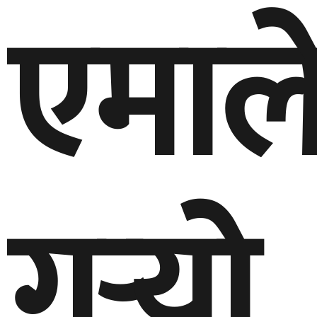
एमाले
गर्‍यो