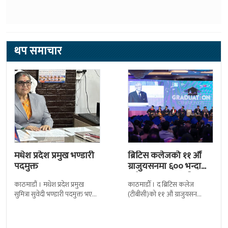
थप समाचार
मधेश प्रदेश प्रमुख भण्डारी
ब्रिटिस कलेजको ११ औँ
पदमुक्त
ग्राजुयसनमा ६०० भन्दा
बढी ग्राजुयट सम्मानित
काठमाडौं । मधेश प्रदेश प्रमुख
काठमाडौँ । द ब्रिटिस कलेज
सुमित्रा सुवेदी भण्डारी पदमुक्त भएकी
(टीबीसी)को ११ औं ग्राजुयसन
छन् । मन्त्रिपरिषद्को सोमबारको
समारोह सम्पन्न भएको छ । शुक्रबार
निर्णय र सिफारिस बमोजिम राष्ट्रपति
द सोल्टीमा ब्रिटिस एजुकेशन ग्रुप
रामचन्द्र