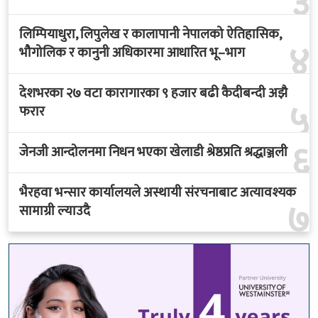
३
लिम्पियाधुरा, लिपुलेख र कालापानी नेपालको ऐतिहासिक,
४
भौगोलिक र कानुनी अधिकारमा आधारित भू–भाग
देशभरका २७ वटा कारागारका ९ हजार बढी कैदीबन्दी अझै
५
फरार
६
जेनजी आन्दोलनमा निधन भएका खेलाडी श्रेष्ठप्रति श्रद्धाञ्जली
भैरहवा भन्सार कार्यालयले अस्थायी संरचनाबाट अत्यावश्यक
७
सामाग्री ल्याउदै