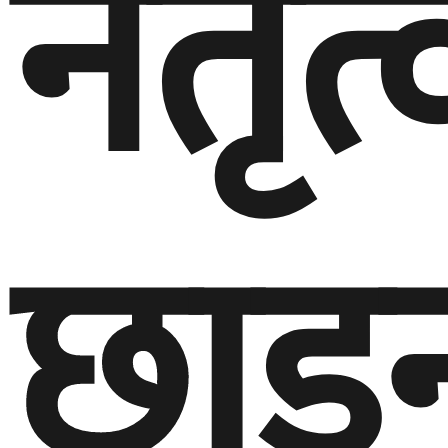
नेतृत्
छाड्