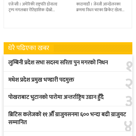
एजेन्सी । अमेरिकी राष्ट्रपति डोनाल्ड
काठमाडौं । जेनजी आन्दोलनका
ट्रम्प मंगलबार ऐतिहासिक दोस्रो
क्रममा निधन भएका क्रिकेट खेलाडी
राजकीय भ्रमणका लागि बेलायत
सुलभराज श्रेष्ठप्रति श्रद्धाञ्जली अर्पण
पुगेका छन् । भ्रमणका क्रममा
गरिएको छ । मंगलबार
बेलायत सरकारले
त्रिपुरेश्वरस्थीत राष्ट्रिय खेलकुद
धेरै पढिएका खबर
१
लुम्बिनी प्रदेश सभा सदस्य सरिता पुन मगरको निधन
२
मधेश प्रदेश प्रमुख भण्डारी पदमुक्त
३
पोखराबाट भुटानको पारोमा अन्तर्राष्ट्रिय उडान हुँदै
ब्रिटिस कलेजको ११ औँ ग्राजुयसनमा ६०० भन्दा बढी ग्राजुयट
४
सम्मानित