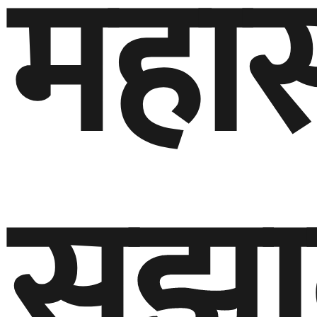
महा
सुझ