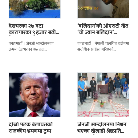
देशभरका २७ वटा
‘बलिदान’को ओएसटी गीत
कारागारका ९ हजार बढी
‘यो ज्यान बलिदान’
कैदीबन्दी अझै फरार
सार्वजनिक, मातृभूमिप्रति
काठमाडौं । जेनजी आन्दोलनका
काठमाडौं । नेपाली चलचित्र उद्योगमा
पुत्रको भावनात्मक…
क्रममा देशभरका २७ वटा
सर्वाधिक प्रतीक्षा गरिएको
कारागारबाट भागेका अधिकांश
चलचित्र’बलिदान’को ओएसटी गीत
कैदीबन्दी अझै फर्किएका छैनन् ।
सार्वजनिक गरिएको छ। लिरिकल
देशका २७ वटा कारागारबाट
शैलीमा रिलिज गरिएको ‘यो ज्यान
दोस्रो पटक बेलायतको
जेनजी आन्दोलनमा निधन
राजकीय भ्रमणमा ट्रम्प
भएका खेलाडी श्रेष्ठप्रति
श्रद्धाञ्जली