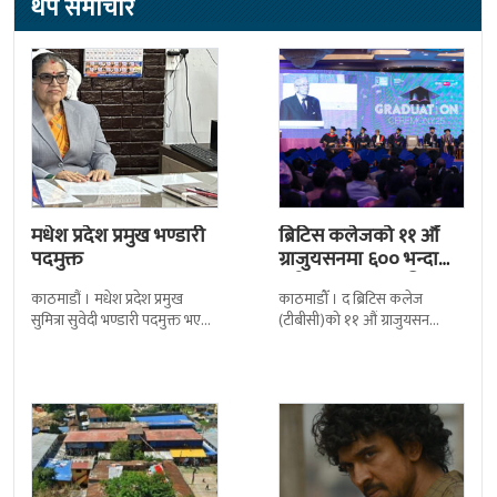
थप समाचार
मधेश प्रदेश प्रमुख भण्डारी
ब्रिटिस कलेजको ११ औँ
पदमुक्त
ग्राजुयसनमा ६०० भन्दा
बढी ग्राजुयट सम्मानित
काठमाडौं । मधेश प्रदेश प्रमुख
काठमाडौँ । द ब्रिटिस कलेज
सुमित्रा सुवेदी भण्डारी पदमुक्त भएकी
(टीबीसी)को ११ औं ग्राजुयसन
छन् । मन्त्रिपरिषद्को सोमबारको
समारोह सम्पन्न भएको छ । शुक्रबार
निर्णय र सिफारिस बमोजिम राष्ट्रपति
द सोल्टीमा ब्रिटिस एजुकेशन ग्रुप
रामचन्द्र