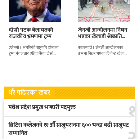
दोस्रो पटक बेलायतको
जेनजी आन्दोलनमा निधन
राजकीय भ्रमणमा ट्रम्प
भएका खेलाडी श्रेष्ठप्रति
श्रद्धाञ्जली
एजेन्सी । अमेरिकी राष्ट्रपति डोनाल्ड
काठमाडौं । जेनजी आन्दोलनका
ट्रम्प मंगलबार ऐतिहासिक दोस्रो
क्रममा निधन भएका क्रिकेट खेलाडी
राजकीय भ्रमणका लागि बेलायत
सुलभराज श्रेष्ठप्रति श्रद्धाञ्जली अर्पण
पुगेका छन् । भ्रमणका क्रममा
गरिएको छ । मंगलबार
बेलायत सरकारले
त्रिपुरेश्वरस्थीत राष्ट्रिय खेलकुद
धेरै पढिएका खबर
१
मधेश प्रदेश प्रमुख भण्डारी पदमुक्त
ब्रिटिस कलेजको ११ औँ ग्राजुयसनमा ६०० भन्दा बढी ग्राजुयट
२
सम्मानित