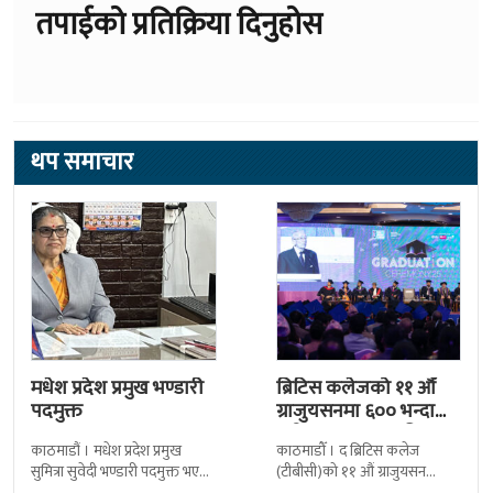
तपाईको प्रतिक्रिया दिनुहोस
थप समाचार
मधेश प्रदेश प्रमुख भण्डारी
ब्रिटिस कलेजको ११ औँ
पदमुक्त
ग्राजुयसनमा ६०० भन्दा
बढी ग्राजुयट सम्मानित
काठमाडौं । मधेश प्रदेश प्रमुख
काठमाडौँ । द ब्रिटिस कलेज
सुमित्रा सुवेदी भण्डारी पदमुक्त भएकी
(टीबीसी)को ११ औं ग्राजुयसन
छन् । मन्त्रिपरिषद्को सोमबारको
समारोह सम्पन्न भएको छ । शुक्रबार