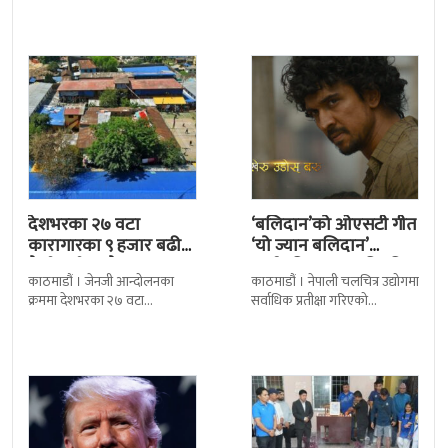
निर्णय र सिफारिस बमोजिम राष्ट्रपति
द सोल्टीमा ब्रिटिस एजुकेशन ग्रुप
रामचन्द्र
देशभरका २७ वटा
‘बलिदान’को ओएसटी गीत
कारागारका ९ हजार बढी
‘यो ज्यान बलिदान’
कैदीबन्दी अझै फरार
सार्वजनिक, मातृभूमिप्रति
काठमाडौं । जेनजी आन्दोलनका
काठमाडौं । नेपाली चलचित्र उद्योगमा
पुत्रको भावनात्मक…
क्रममा देशभरका २७ वटा
सर्वाधिक प्रतीक्षा गरिएको
कारागारबाट भागेका अधिकांश
चलचित्र’बलिदान’को ओएसटी गीत
कैदीबन्दी अझै फर्किएका छैनन् ।
सार्वजनिक गरिएको छ। लिरिकल
देशका २७ वटा कारागारबाट
शैलीमा रिलिज गरिएको ‘यो ज्यान