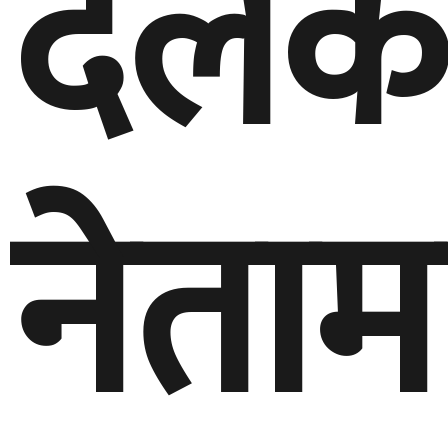
दलक
नेताम