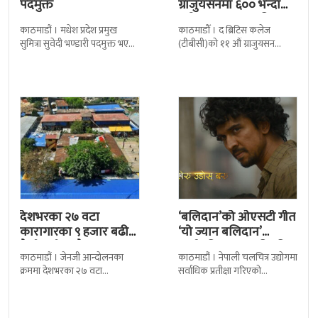
पदमुक्त
ग्राजुयसनमा ६०० भन्दा
बढी ग्राजुयट सम्मानित
काठमाडौं । मधेश प्रदेश प्रमुख
काठमाडौँ । द ब्रिटिस कलेज
सुमित्रा सुवेदी भण्डारी पदमुक्त भएकी
(टीबीसी)को ११ औं ग्राजुयसन
छन् । मन्त्रिपरिषद्को सोमबारको
समारोह सम्पन्न भएको छ । शुक्रबार
निर्णय र सिफारिस बमोजिम राष्ट्रपति
द सोल्टीमा ब्रिटिस एजुकेशन ग्रुप
रामचन्द्र
देशभरका २७ वटा
‘बलिदान’को ओएसटी गीत
कारागारका ९ हजार बढी
‘यो ज्यान बलिदान’
कैदीबन्दी अझै फरार
सार्वजनिक, मातृभूमिप्रति
काठमाडौं । जेनजी आन्दोलनका
काठमाडौं । नेपाली चलचित्र उद्योगमा
पुत्रको भावनात्मक…
क्रममा देशभरका २७ वटा
सर्वाधिक प्रतीक्षा गरिएको
कारागारबाट भागेका अधिकांश
चलचित्र’बलिदान’को ओएसटी गीत
कैदीबन्दी अझै फर्किएका छैनन् ।
सार्वजनिक गरिएको छ। लिरिकल
देशका २७ वटा कारागारबाट
शैलीमा रिलिज गरिएको ‘यो ज्यान