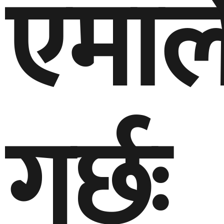
एमाल
गर्छः