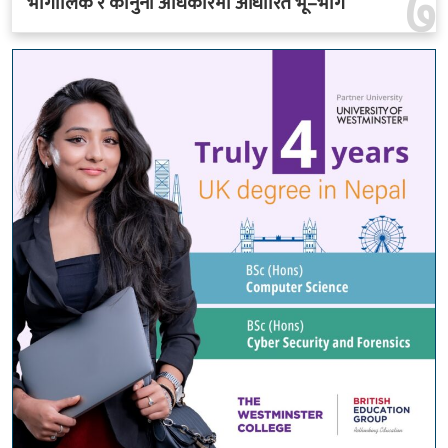
७
भौगोलिक र कानुनी अधिकारमा आधारित भू–भाग