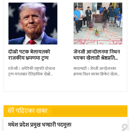
दोस्रो पटक बेलायतको
जेनजी आन्दोलनमा निधन
राजकीय भ्रमणमा ट्रम्प
भएका खेलाडी श्रेष्ठप्रति
श्रद्धाञ्जली
एजेन्सी । अमेरिकी राष्ट्रपति डोनाल्ड
काठमाडौं । जेनजी आन्दोलनका
ट्रम्प मंगलबार ऐतिहासिक दोस्रो
क्रममा निधन भएका क्रिकेट खेलाडी
राजकीय भ्रमणका लागि बेलायत
सुलभराज श्रेष्ठप्रति श्रद्धाञ्जली अर्पण
पुगेका छन् । भ्रमणका क्रममा
गरिएको छ । मंगलबार
बेलायत सरकारले
त्रिपुरेश्वरस्थीत राष्ट्रिय खेलकुद
धेरै पढिएका खबर
१
मधेश प्रदेश प्रमुख भण्डारी पदमुक्त