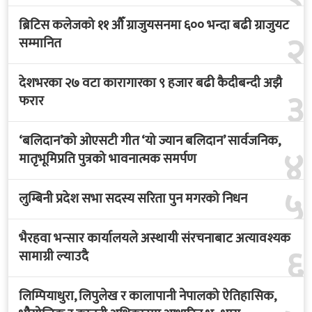
ब्रिटिस कलेजको ११ औँ ग्राजुयसनमा ६०० भन्दा बढी ग्राजुयट
२
सम्मानित
देशभरका २७ वटा कारागारका ९ हजार बढी कैदीबन्दी अझै
३
फरार
‘बलिदान’को ओएसटी गीत ‘यो ज्यान बलिदान’ सार्वजनिक,
४
मातृभूमिप्रति पुत्रको भावनात्मक समर्पण
५
लुम्बिनी प्रदेश सभा सदस्य सरिता पुन मगरको निधन
भैरहवा भन्सार कार्यालयले अस्थायी संरचनाबाट अत्यावश्यक
६
सामाग्री ल्याउदै
लिम्पियाधुरा, लिपुलेख र कालापानी नेपालको ऐतिहासिक,