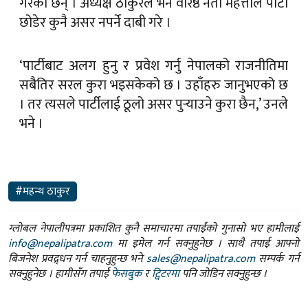
गरेका छन् । अध्यक्ष ठाकुरले भने वरिष्ठ नेता महत्तोले पार्टी
छोडेर कुनै असर नपर्ने दाबी गरे ।
‘पार्टीबाट अलग हुनु र प्रवेश गर्नु नेपालको राजनीतिमा
सबैतिर सरल कुरा भइसकेको छ । उहाँहरु जानुभएको छ
। तर त्यसले पार्टीलाई ठूलो असर पुर्‍याउने कुरा छैन,’ उनले
भने ।
#महन्थ ठाकुर
ग्लोबल नेपालीपत्रमा प्रकाशित कुनै समाचारमा तपाईंको गुनासो भए हामीलाई
info@nepalipatra.com
मा इमेल गर्न सक्नुहुनेछ । साथै तपाई आफ्नो
बिजनेश प्रवद्र्धन गर्न चाहनुहुन्छ भने
sales@nepalipatra.com
सम्पर्क गर्न
सक्नुहुनेछ । हामीसँग तपाईं
फेसबुक
र
ट्विटरमा
पनि जोडिन सक्नुहुन्छ ।