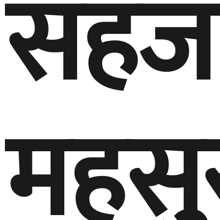
सहज
महस