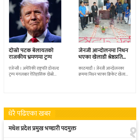
दोस्रो पटक बेलायतको
जेनजी आन्दोलनमा निधन
राजकीय भ्रमणमा ट्रम्प
भएका खेलाडी श्रेष्ठप्रति
श्रद्धाञ्जली
एजेन्सी । अमेरिकी राष्ट्रपति डोनाल्ड
काठमाडौं । जेनजी आन्दोलनका
ट्रम्प मंगलबार ऐतिहासिक दोस्रो
क्रममा निधन भएका क्रिकेट खेलाडी
राजकीय भ्रमणका लागि बेलायत
सुलभराज श्रेष्ठप्रति श्रद्धाञ्जली अर्पण
पुगेका छन् । भ्रमणका क्रममा
गरिएको छ । मंगलबार
बेलायत सरकारले
त्रिपुरेश्वरस्थीत राष्ट्रिय खेलकुद
धेरै पढिएका खबर
१
मधेश प्रदेश प्रमुख भण्डारी पदमुक्त