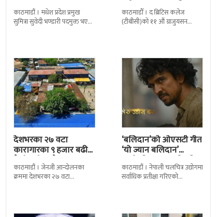
बढी ग्राजुयट सम्मानित
काठमाडौं । मधेश प्रदेश प्रमुख
काठमाडौँ । द ब्रिटिस कलेज
सुमित्रा सुवेदी भण्डारी पदमुक्त भएकी
(टीबीसी)को ११ औं ग्राजुयसन
छन् । मन्त्रिपरिषद्को सोमबारको
समारोह सम्पन्न भएको छ । शुक्रबार
निर्णय र सिफारिस बमोजिम राष्ट्रपति
द सोल्टीमा ब्रिटिस एजुकेशन ग्रुप
रामचन्द्र
देशभरका २७ वटा
‘बलिदान’को ओएसटी गीत
कारागारका ९ हजार बढी
‘यो ज्यान बलिदान’
कैदीबन्दी अझै फरार
सार्वजनिक, मातृभूमिप्रति
काठमाडौं । जेनजी आन्दोलनका
काठमाडौं । नेपाली चलचित्र उद्योगमा
पुत्रको भावनात्मक…
क्रममा देशभरका २७ वटा
सर्वाधिक प्रतीक्षा गरिएको
कारागारबाट भागेका अधिकांश
चलचित्र’बलिदान’को ओएसटी गीत
कैदीबन्दी अझै फर्किएका छैनन् ।
सार्वजनिक गरिएको छ। लिरिकल
देशका २७ वटा कारागारबाट
शैलीमा रिलिज गरिएको ‘यो ज्यान