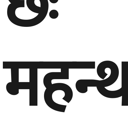
छः
महन्