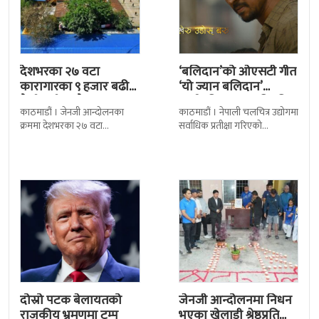
देशभरका २७ वटा
‘बलिदान’को ओएसटी गीत
कारागारका ९ हजार बढी
‘यो ज्यान बलिदान’
कैदीबन्दी अझै फरार
सार्वजनिक, मातृभूमिप्रति
काठमाडौं । जेनजी आन्दोलनका
काठमाडौं । नेपाली चलचित्र उद्योगमा
पुत्रको भावनात्मक…
क्रममा देशभरका २७ वटा
सर्वाधिक प्रतीक्षा गरिएको
कारागारबाट भागेका अधिकांश
चलचित्र’बलिदान’को ओएसटी गीत
कैदीबन्दी अझै फर्किएका छैनन् ।
सार्वजनिक गरिएको छ। लिरिकल
देशका २७ वटा कारागारबाट
शैलीमा रिलिज गरिएको ‘यो ज्यान
दोस्रो पटक बेलायतको
जेनजी आन्दोलनमा निधन
राजकीय भ्रमणमा ट्रम्प
भएका खेलाडी श्रेष्ठप्रति