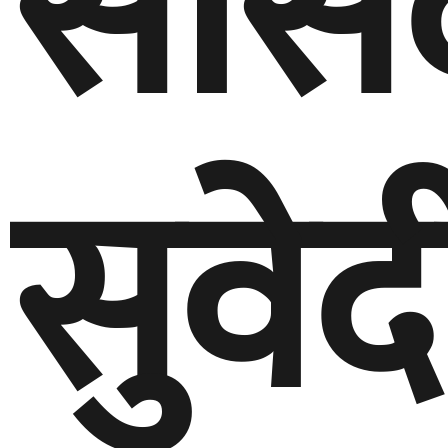
सांस
सुवेद