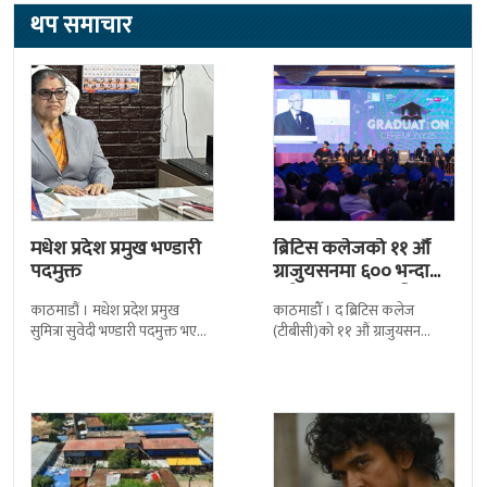
थप समाचार
मधेश प्रदेश प्रमुख भण्डारी
ब्रिटिस कलेजको ११ औँ
पदमुक्त
ग्राजुयसनमा ६०० भन्दा
बढी ग्राजुयट सम्मानित
काठमाडौं । मधेश प्रदेश प्रमुख
काठमाडौँ । द ब्रिटिस कलेज
सुमित्रा सुवेदी भण्डारी पदमुक्त भएकी
(टीबीसी)को ११ औं ग्राजुयसन
छन् । मन्त्रिपरिषद्को सोमबारको
समारोह सम्पन्न भएको छ । शुक्रबार
निर्णय र सिफारिस बमोजिम राष्ट्रपति
द सोल्टीमा ब्रिटिस एजुकेशन ग्रुप
रामचन्द्र