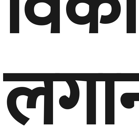
विक
लगा