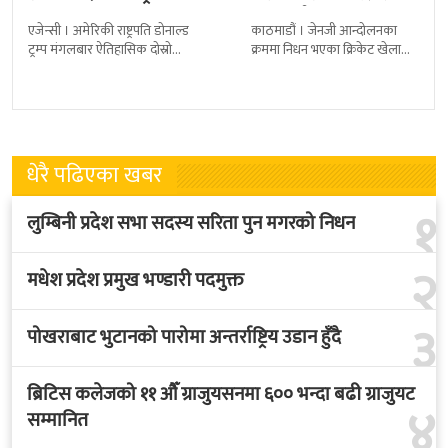
श्रद्धाञ्जली
एजेन्सी । अमेरिकी राष्ट्रपति डोनाल्ड
काठमाडौं । जेनजी आन्दोलनका
ट्रम्प मंगलबार ऐतिहासिक दोस्रो
क्रममा निधन भएका क्रिकेट खेलाडी
राजकीय भ्रमणका लागि बेलायत
सुलभराज श्रेष्ठप्रति श्रद्धाञ्जली अर्पण
पुगेका छन् । भ्रमणका क्रममा
गरिएको छ । मंगलबार
बेलायत सरकारले
त्रिपुरेश्वरस्थीत राष्ट्रिय खेलकुद
धेरै पढिएका खबर
१
लुम्बिनी प्रदेश सभा सदस्य सरिता पुन मगरको निधन
२
मधेश प्रदेश प्रमुख भण्डारी पदमुक्त
३
पोखराबाट भुटानको पारोमा अन्तर्राष्ट्रिय उडान हुँदै
ब्रिटिस कलेजको ११ औँ ग्राजुयसनमा ६०० भन्दा बढी ग्राजुयट
४
सम्मानित