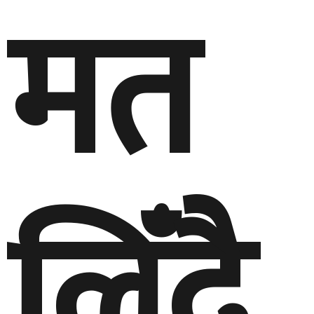
मत
लिँदै