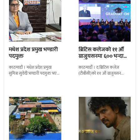
मधेश प्रदेश प्रमुख भण्डारी
ब्रिटिस कलेजको ११ औँ
पदमुक्त
ग्राजुयसनमा ६०० भन्दा
बढी ग्राजुयट सम्मानित
काठमाडौं । मधेश प्रदेश प्रमुख
काठमाडौँ । द ब्रिटिस कलेज
सुमित्रा सुवेदी भण्डारी पदमुक्त भएकी
(टीबीसी)को ११ औं ग्राजुयसन
छन् । मन्त्रिपरिषद्को सोमबारको
समारोह सम्पन्न भएको छ । शुक्रबार
निर्णय र सिफारिस बमोजिम राष्ट्रपति
द सोल्टीमा ब्रिटिस एजुकेशन ग्रुप
रामचन्द्र