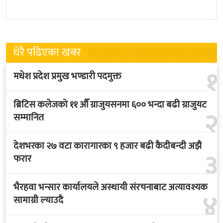
पुगेका छन् । भ्रमणका क्रममा
गरिएको छ । मंगलबार
बेलायत सरकारले
त्रिपुरेश्वरस्थीत राष्ट्रिय खेलकुद
धेरै पढिएका खबर
१
मधेश प्रदेश प्रमुख भण्डारी पदमुक्त
ब्रिटिस कलेजको ११ औँ ग्राजुयसनमा ६०० भन्दा बढी ग्राजुयट
२
सम्मानित
देशभरका २७ वटा कारागारका ९ हजार बढी कैदीबन्दी अझै
३
फरार
भैरहवा भन्सार कार्यालयले अस्थायी संरचनाबाट अत्यावश्यक
४
सामाग्री ल्याउदै