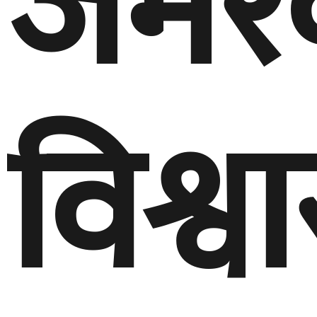
जमरक
विश्