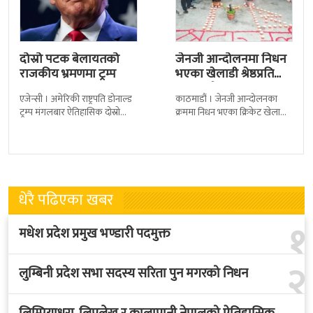
दोस्रो पटक बेलायतको
जेनजी आन्दोलनमा निधन
राजकीय भ्रमणमा ट्रम्प
भएका खेलाडी श्रेष्ठप्रति
श्रद्धाञ्जली
एजेन्सी । अमेरिकी राष्ट्रपति डोनाल्ड
काठमाडौं । जेनजी आन्दोलनका
ट्रम्प मंगलबार ऐतिहासिक दोस्रो
क्रममा निधन भएका क्रिकेट खेलाडी
राजकीय भ्रमणका लागि बेलायत
सुलभराज श्रेष्ठप्रति श्रद्धाञ्जली अर्पण
पुगेका छन् । भ्रमणका क्रममा
गरिएको छ । मंगलबार
बेलायत सरकारले
त्रिपुरेश्वरस्थीत राष्ट्रिय खेलकुद
धेरै पढिएका खबर
१
मधेश प्रदेश प्रमुख भण्डारी पदमुक्त
२
लुम्बिनी प्रदेश सभा सदस्य सरिता पुन मगरको निधन