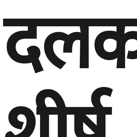
दलक
शीर्ष