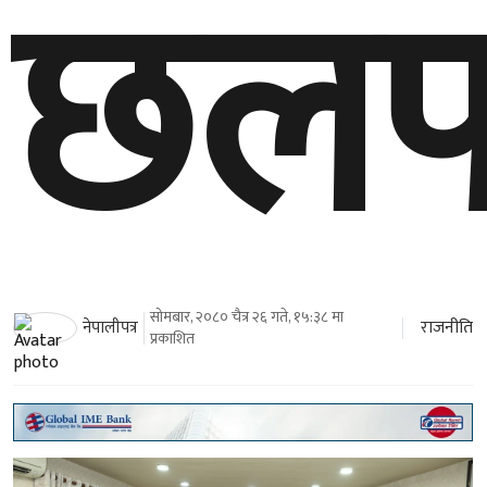
छल
सोमबार, २०८० चैत्र २६ गते, १५:३८ मा
राजनीति
नेपालीपत्र
प्रकाशित