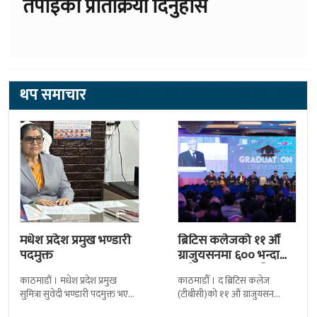
तपाईको प्रतिक्रिया दिनुहोस
थप समाचार
मधेश प्रदेश प्रमुख भण्डारी
ब्रिटिस कलेजको ११ औँ
पदमुक्त
ग्राजुयसनमा ६०० भन्दा
बढी ग्राजुयट सम्मानित
काठमाडौं । मधेश प्रदेश प्रमुख
काठमाडौँ । द ब्रिटिस कलेज
सुमित्रा सुवेदी भण्डारी पदमुक्त भएकी
(टीबीसी)को ११ औं ग्राजुयसन
छन् । मन्त्रिपरिषद्को सोमबारको
समारोह सम्पन्न भएको छ । शुक्रबार