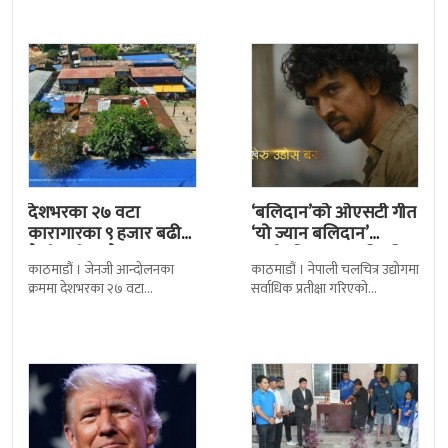
निर्णय र सिफारिस बमोजिम राष्ट्रपति
द सोल्टीमा ब्रिटिस एजुकेशन ग्रुप
रामचन्द्र
देशभरका २७ वटा
‘बलिदान’को ओएसटी गीत
कारागारका ९ हजार बढी
‘यो ज्यान बलिदान’
कैदीबन्दी अझै फरार
सार्वजनिक, मातृभूमिप्रति
काठमाडौं । जेनजी आन्दोलनका
काठमाडौं । नेपाली चलचित्र उद्योगमा
पुत्रको भावनात्मक…
क्रममा देशभरका २७ वटा
सर्वाधिक प्रतीक्षा गरिएको
कारागारबाट भागेका अधिकांश
चलचित्र’बलिदान’को ओएसटी गीत
कैदीबन्दी अझै फर्किएका छैनन् ।
सार्वजनिक गरिएको छ। लिरिकल
देशका २७ वटा कारागारबाट
शैलीमा रिलिज गरिएको ‘यो ज्यान