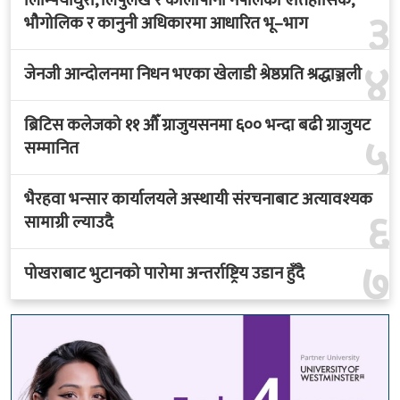
लिम्पियाधुरा, लिपुलेख र कालापानी नेपालको ऐतिहासिक,
३
भौगोलिक र कानुनी अधिकारमा आधारित भू–भाग
४
जेनजी आन्दोलनमा निधन भएका खेलाडी श्रेष्ठप्रति श्रद्धाञ्जली
ब्रिटिस कलेजको ११ औँ ग्राजुयसनमा ६०० भन्दा बढी ग्राजुयट
५
सम्मानित
भैरहवा भन्सार कार्यालयले अस्थायी संरचनाबाट अत्यावश्यक
६
सामाग्री ल्याउदै
७
पोखराबाट भुटानको पारोमा अन्तर्राष्ट्रिय उडान हुँदै