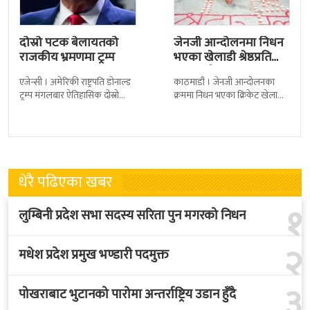
दोस्रो पटक बेलायतको
जेनजी आन्दोलनमा निधन
राजकीय भ्रमणमा ट्रम्प
भएका खेलाडी श्रेष्ठप्रति
श्रद्धाञ्जली
एजेन्सी । अमेरिकी राष्ट्रपति डोनाल्ड
काठमाडौं । जेनजी आन्दोलनका
ट्रम्प मंगलबार ऐतिहासिक दोस्रो
क्रममा निधन भएका क्रिकेट खेलाडी
राजकीय भ्रमणका लागि बेलायत
सुलभराज श्रेष्ठप्रति श्रद्धाञ्जली अर्पण
पुगेका छन् । भ्रमणका क्रममा
गरिएको छ । मंगलबार
बेलायत सरकारले
त्रिपुरेश्वरस्थीत राष्ट्रिय खेलकुद
धेरै पढिएका खबर
१
लुम्बिनी प्रदेश सभा सदस्य सरिता पुन मगरको निधन
२
मधेश प्रदेश प्रमुख भण्डारी पदमुक्त
३
पोखराबाट भुटानको पारोमा अन्तर्राष्ट्रिय उडान हुँदै