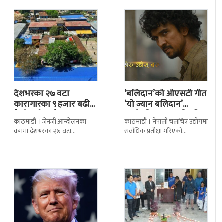
रामचन्द्र
देशभरका २७ वटा
‘बलिदान’को ओएसटी गीत
कारागारका ९ हजार बढी
‘यो ज्यान बलिदान’
कैदीबन्दी अझै फरार
सार्वजनिक, मातृभूमिप्रति
काठमाडौं । जेनजी आन्दोलनका
काठमाडौं । नेपाली चलचित्र उद्योगमा
पुत्रको भावनात्मक…
क्रममा देशभरका २७ वटा
सर्वाधिक प्रतीक्षा गरिएको
कारागारबाट भागेका अधिकांश
चलचित्र’बलिदान’को ओएसटी गीत
कैदीबन्दी अझै फर्किएका छैनन् ।
सार्वजनिक गरिएको छ। लिरिकल
देशका २७ वटा कारागारबाट
शैलीमा रिलिज गरिएको ‘यो ज्यान