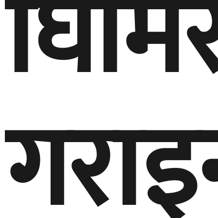
घिमिर
गराइन