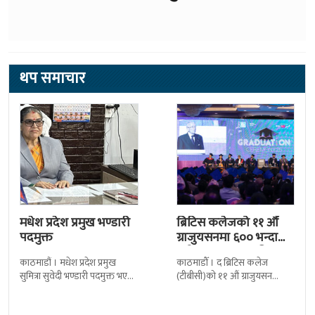
थप समाचार
मधेश प्रदेश प्रमुख भण्डारी
ब्रिटिस कलेजको ११ औँ
पदमुक्त
ग्राजुयसनमा ६०० भन्दा
बढी ग्राजुयट सम्मानित
काठमाडौं । मधेश प्रदेश प्रमुख
काठमाडौँ । द ब्रिटिस कलेज
सुमित्रा सुवेदी भण्डारी पदमुक्त भएकी
(टीबीसी)को ११ औं ग्राजुयसन
छन् । मन्त्रिपरिषद्को सोमबारको
समारोह सम्पन्न भएको छ । शुक्रबार
निर्णय र सिफारिस बमोजिम राष्ट्रपति
द सोल्टीमा ब्रिटिस एजुकेशन ग्रुप