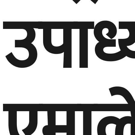
उपाध्
एमाल