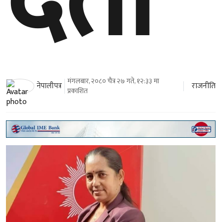
दर्ता
मंगलबार, २०८० चैत्र २७ गते, १२:३३ मा
राजनीति
नेपालीपत्र
प्रकाशित