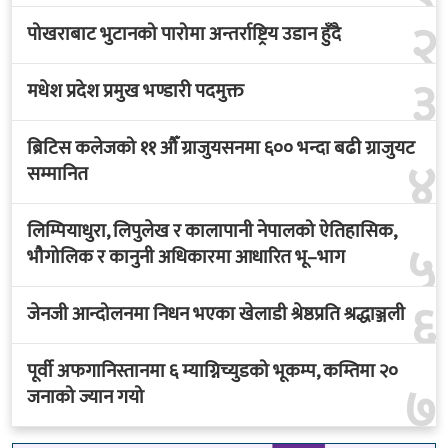
२
पोखराबाट भुटानको पारोमा अन्तर्राष्ट्रिय उडान हुँदै
३
मधेश प्रदेश प्रमुख भण्डारी पदमुक्त
ब्रिटिस कलेजको ११ औँ ग्राजुयसनमा ६०० भन्दा बढी ग्राजुयट
४
सम्मानित
लिम्पियाधुरा, लिपुलेख र कालापानी नेपालको ऐतिहासिक,
५
भौगोलिक र कानुनी अधिकारमा आधारित भू–भाग
६
जेनजी आन्दोलनमा निधन भएका खेलाडी श्रेष्ठप्रति श्रद्धाञ्जली
पूर्वी अफगानिस्तानमा ६ म्याग्निच्युडको भूकम्प, कम्तिमा २०
७
जनाको ज्यान गयो