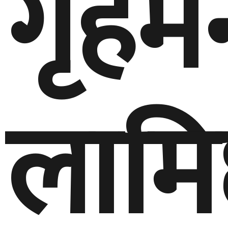
गृहमन्
लामि