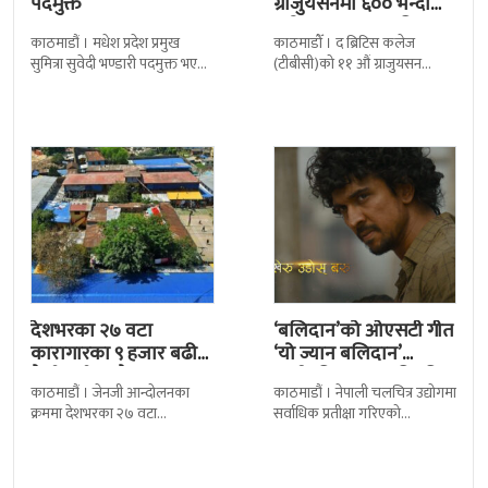
पदमुक्त
ग्राजुयसनमा ६०० भन्दा
बढी ग्राजुयट सम्मानित
काठमाडौं । मधेश प्रदेश प्रमुख
काठमाडौँ । द ब्रिटिस कलेज
सुमित्रा सुवेदी भण्डारी पदमुक्त भएकी
(टीबीसी)को ११ औं ग्राजुयसन
छन् । मन्त्रिपरिषद्को सोमबारको
समारोह सम्पन्न भएको छ । शुक्रबार
निर्णय र सिफारिस बमोजिम राष्ट्रपति
द सोल्टीमा ब्रिटिस एजुकेशन ग्रुप
रामचन्द्र
देशभरका २७ वटा
‘बलिदान’को ओएसटी गीत
कारागारका ९ हजार बढी
‘यो ज्यान बलिदान’
कैदीबन्दी अझै फरार
सार्वजनिक, मातृभूमिप्रति
काठमाडौं । जेनजी आन्दोलनका
काठमाडौं । नेपाली चलचित्र उद्योगमा
पुत्रको भावनात्मक…
क्रममा देशभरका २७ वटा
सर्वाधिक प्रतीक्षा गरिएको
कारागारबाट भागेका अधिकांश
चलचित्र’बलिदान’को ओएसटी गीत
कैदीबन्दी अझै फर्किएका छैनन् ।
सार्वजनिक गरिएको छ। लिरिकल
देशका २७ वटा कारागारबाट
शैलीमा रिलिज गरिएको ‘यो ज्यान