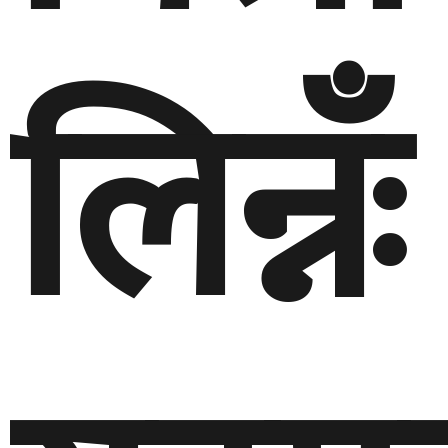
लिन्नँः