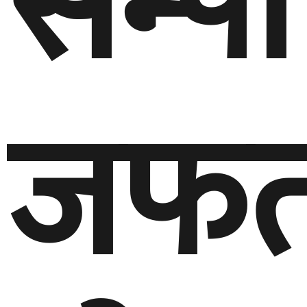
सम्पत्
जफ