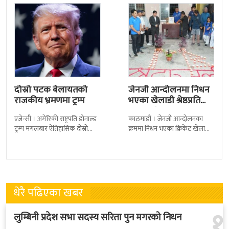
दोस्रो पटक बेलायतको
जेनजी आन्दोलनमा निधन
राजकीय भ्रमणमा ट्रम्प
भएका खेलाडी श्रेष्ठप्रति
श्रद्धाञ्जली
एजेन्सी । अमेरिकी राष्ट्रपति डोनाल्ड
काठमाडौं । जेनजी आन्दोलनका
ट्रम्प मंगलबार ऐतिहासिक दोस्रो
क्रममा निधन भएका क्रिकेट खेलाडी
राजकीय भ्रमणका लागि बेलायत
सुलभराज श्रेष्ठप्रति श्रद्धाञ्जली अर्पण
पुगेका छन् । भ्रमणका क्रममा
गरिएको छ । मंगलबार
बेलायत सरकारले
त्रिपुरेश्वरस्थीत राष्ट्रिय खेलकुद
धेरै पढिएका खबर
१
लुम्बिनी प्रदेश सभा सदस्य सरिता पुन मगरको निधन