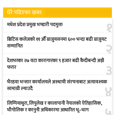
धेरै पढिएका खबर
१
मधेश प्रदेश प्रमुख भण्डारी पदमुक्त
ब्रिटिस कलेजको ११ औँ ग्राजुयसनमा ६०० भन्दा बढी ग्राजुयट
२
सम्मानित
देशभरका २७ वटा कारागारका ९ हजार बढी कैदीबन्दी अझै
३
फरार
भैरहवा भन्सार कार्यालयले अस्थायी संरचनाबाट अत्यावश्यक
४
सामाग्री ल्याउदै
लिम्पियाधुरा, लिपुलेख र कालापानी नेपालको ऐतिहासिक,
५
भौगोलिक र कानुनी अधिकारमा आधारित भू–भाग