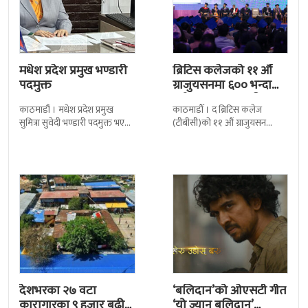
मधेश प्रदेश प्रमुख भण्डारी
ब्रिटिस कलेजको ११ औँ
पदमुक्त
ग्राजुयसनमा ६०० भन्दा
बढी ग्राजुयट सम्मानित
काठमाडौं । मधेश प्रदेश प्रमुख
काठमाडौँ । द ब्रिटिस कलेज
सुमित्रा सुवेदी भण्डारी पदमुक्त भएकी
(टीबीसी)को ११ औं ग्राजुयसन
छन् । मन्त्रिपरिषद्को सोमबारको
समारोह सम्पन्न भएको छ । शुक्रबार
निर्णय र सिफारिस बमोजिम राष्ट्रपति
द सोल्टीमा ब्रिटिस एजुकेशन ग्रुप
रामचन्द्र
देशभरका २७ वटा
‘बलिदान’को ओएसटी गीत
कारागारका ९ हजार बढी
‘यो ज्यान बलिदान’