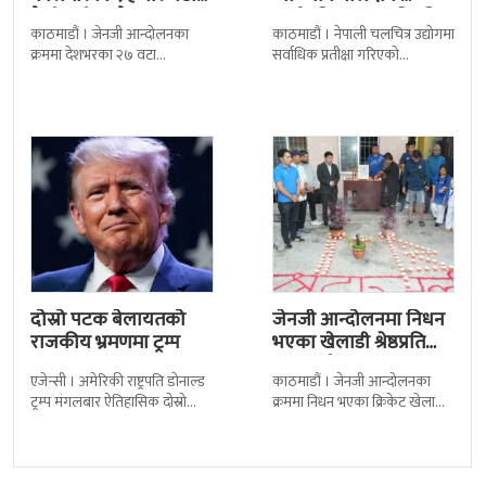
कैदीबन्दी अझै फरार
सार्वजनिक, मातृभूमिप्रति
काठमाडौं । जेनजी आन्दोलनका
काठमाडौं । नेपाली चलचित्र उद्योगमा
पुत्रको भावनात्मक…
क्रममा देशभरका २७ वटा
सर्वाधिक प्रतीक्षा गरिएको
कारागारबाट भागेका अधिकांश
चलचित्र’बलिदान’को ओएसटी गीत
कैदीबन्दी अझै फर्किएका छैनन् ।
सार्वजनिक गरिएको छ। लिरिकल
देशका २७ वटा कारागारबाट
शैलीमा रिलिज गरिएको ‘यो ज्यान
दोस्रो पटक बेलायतको
जेनजी आन्दोलनमा निधन
राजकीय भ्रमणमा ट्रम्प
भएका खेलाडी श्रेष्ठप्रति
श्रद्धाञ्जली
एजेन्सी । अमेरिकी राष्ट्रपति डोनाल्ड
काठमाडौं । जेनजी आन्दोलनका
ट्रम्प मंगलबार ऐतिहासिक दोस्रो
क्रममा निधन भएका क्रिकेट खेलाडी
राजकीय भ्रमणका लागि बेलायत
सुलभराज श्रेष्ठप्रति श्रद्धाञ्जली अर्पण
पुगेका छन् । भ्रमणका क्रममा
गरिएको छ । मंगलबार
बेलायत सरकारले
त्रिपुरेश्वरस्थीत राष्ट्रिय खेलकुद