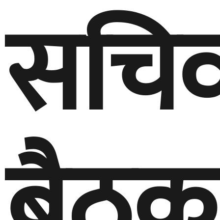
सचि
बैठक