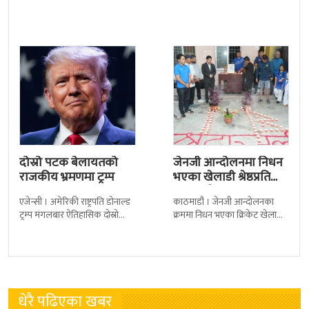
दोस्रो पटक बेलायतको
जेनजी आन्दोलनमा निधन
राजकीय भ्रमणमा ट्रम्प
भएका खेलाडी श्रेष्ठप्रति
श्रद्धाञ्जली
एजेन्सी । अमेरिकी राष्ट्रपति डोनाल्ड
काठमाडौं । जेनजी आन्दोलनका
ट्रम्प मंगलबार ऐतिहासिक दोस्रो
क्रममा निधन भएका क्रिकेट खेलाडी
राजकीय भ्रमणका लागि बेलायत
सुलभराज श्रेष्ठप्रति श्रद्धाञ्जली अर्पण
पुगेका छन् । भ्रमणका क्रममा
गरिएको छ । मंगलबार
बेलायत सरकारले
त्रिपुरेश्वरस्थीत राष्ट्रिय खेलकुद
धेरै पढिएका खबर
१
मधेश प्रदेश प्रमुख भण्डारी पदमुक्त