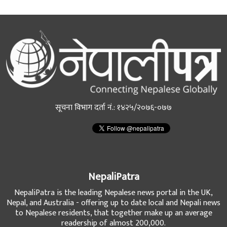
सूचना विभाग दर्ता नं.: १४२५/२०७६-०७७
NepaliPatra
NepaliPatra is the leading Nepalese news portal in the UK,
Nepal, and Australia - offering up to date local and Nepali news
to Nepalese residents, that together make up an average
readership of almost 200,000.
NeplaiPatra was initially established as the first weekly colour
newspaper to be published in the UK, in the Nepali language -