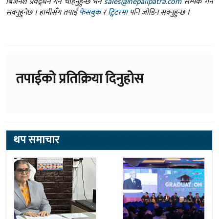
तपाईको प्रतिक्रिया दिनुहोस
थप समाचार
मधेश प्रदेश प्रमुख भण्डारी
ब्रिटिस कलेजको ११ औँ
पदमुक्त
ग्राजुयसनमा ६०० भन्दा