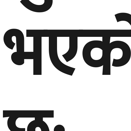
भएक
छ: