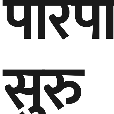
परिप
सुरु