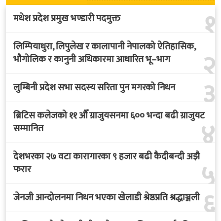
लिम्पियाधुरा, लिपुलेख र कालापानी नेपालको ऐतिहासिक,
२
भौगोलिक र कानुनी अधिकारमा आधारित भू–भाग
३
लुम्बिनी प्रदेश सभा सदस्य सरिता पुन मगरको निधन
ब्रिटिस कलेजको ११ औँ ग्राजुयसनमा ६०० भन्दा बढी ग्राजुयट
४
सम्मानित
देशभरका २७ वटा कारागारका ९ हजार बढी कैदीबन्दी अझै
५
फरार
६
जेनजी आन्दोलनमा निधन भएका खेलाडी श्रेष्ठप्रति श्रद्धाञ्जली
‘बलिदान’को ओएसटी गीत ‘यो ज्यान बलिदान’ सार्वजनिक,
७
मातृभूमिप्रति पुत्रको भावनात्मक समर्पण