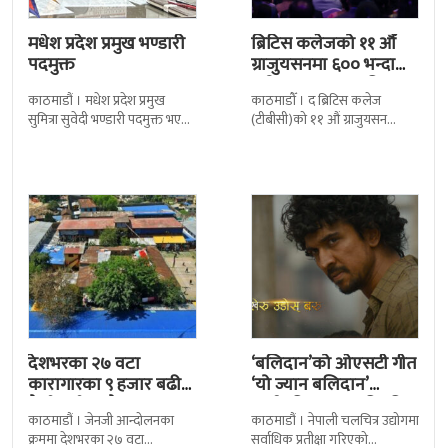
बढी ग्राजुयट सम्मानित
काठमाडौं । मधेश प्रदेश प्रमुख
काठमाडौँ । द ब्रिटिस कलेज
सुमित्रा सुवेदी भण्डारी पदमुक्त भएकी
(टीबीसी)को ११ औं ग्राजुयसन
छन् । मन्त्रिपरिषद्को सोमबारको
समारोह सम्पन्न भएको छ । शुक्रबार
निर्णय र सिफारिस बमोजिम राष्ट्रपति
द सोल्टीमा ब्रिटिस एजुकेशन ग्रुप
रामचन्द्र
देशभरका २७ वटा
‘बलिदान’को ओएसटी गीत
कारागारका ९ हजार बढी
‘यो ज्यान बलिदान’
कैदीबन्दी अझै फरार
सार्वजनिक, मातृभूमिप्रति
काठमाडौं । जेनजी आन्दोलनका
काठमाडौं । नेपाली चलचित्र उद्योगमा
पुत्रको भावनात्मक…
क्रममा देशभरका २७ वटा
सर्वाधिक प्रतीक्षा गरिएको
कारागारबाट भागेका अधिकांश
चलचित्र’बलिदान’को ओएसटी गीत
कैदीबन्दी अझै फर्किएका छैनन् ।
सार्वजनिक गरिएको छ। लिरिकल
देशका २७ वटा कारागारबाट
शैलीमा रिलिज गरिएको ‘यो ज्यान