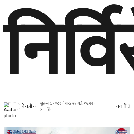
निर्व
शुक्रबार, २०८१ वैशाख २१ गते, १५:२२ मा
राजनीति
नेपालीपत्र
प्रकाशित