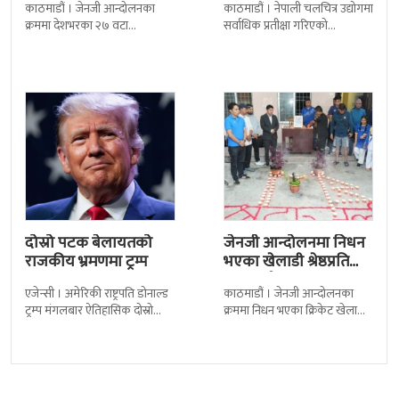
काठमाडौं । जेनजी आन्दोलनका
काठमाडौं । नेपाली चलचित्र उद्योगमा
पुत्रको भावनात्मक…
क्रममा देशभरका २७ वटा
सर्वाधिक प्रतीक्षा गरिएको
कारागारबाट भागेका अधिकांश
चलचित्र’बलिदान’को ओएसटी गीत
कैदीबन्दी अझै फर्किएका छैनन् ।
सार्वजनिक गरिएको छ। लिरिकल
देशका २७ वटा कारागारबाट
शैलीमा रिलिज गरिएको ‘यो ज्यान
दोस्रो पटक बेलायतको
जेनजी आन्दोलनमा निधन
राजकीय भ्रमणमा ट्रम्प
भएका खेलाडी श्रेष्ठप्रति
श्रद्धाञ्जली
एजेन्सी । अमेरिकी राष्ट्रपति डोनाल्ड
काठमाडौं । जेनजी आन्दोलनका
ट्रम्प मंगलबार ऐतिहासिक दोस्रो
क्रममा निधन भएका क्रिकेट खेलाडी
राजकीय भ्रमणका लागि बेलायत
सुलभराज श्रेष्ठप्रति श्रद्धाञ्जली अर्पण
पुगेका छन् । भ्रमणका क्रममा
गरिएको छ । मंगलबार
बेलायत सरकारले
त्रिपुरेश्वरस्थीत राष्ट्रिय खेलकुद