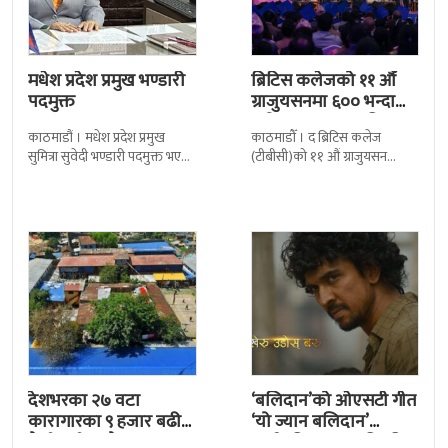
मधेश प्रदेश प्रमुख भण्डारी
ब्रिटिस कलेजको ११ औँ
पदमुक्त
ग्राजुयसनमा ६०० भन्दा
बढी ग्राजुयट सम्मानित
काठमाडौं । मधेश प्रदेश प्रमुख
काठमाडौँ । द ब्रिटिस कलेज
सुमित्रा सुवेदी भण्डारी पदमुक्त भएकी
(टीबीसी)को ११ औं ग्राजुयसन
छन् । मन्त्रिपरिषद्को सोमबारको
समारोह सम्पन्न भएको छ । शुक्रबार
निर्णय र सिफारिस बमोजिम राष्ट्रपति
द सोल्टीमा ब्रिटिस एजुकेशन ग्रुप
रामचन्द्र
देशभरका २७ वटा
‘बलिदान’को ओएसटी गीत
कारागारका ९ हजार बढी
‘यो ज्यान बलिदान’
कैदीबन्दी अझै फरार
सार्वजनिक, मातृभूमिप्रति