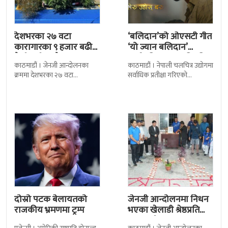
देशभरका २७ वटा
‘बलिदान’को ओएसटी गीत
कारागारका ९ हजार बढी
‘यो ज्यान बलिदान’
कैदीबन्दी अझै फरार
सार्वजनिक, मातृभूमिप्रति
काठमाडौं । जेनजी आन्दोलनका
काठमाडौं । नेपाली चलचित्र उद्योगमा
पुत्रको भावनात्मक…
क्रममा देशभरका २७ वटा
सर्वाधिक प्रतीक्षा गरिएको
कारागारबाट भागेका अधिकांश
चलचित्र’बलिदान’को ओएसटी गीत
कैदीबन्दी अझै फर्किएका छैनन् ।
सार्वजनिक गरिएको छ। लिरिकल
देशका २७ वटा कारागारबाट
शैलीमा रिलिज गरिएको ‘यो ज्यान
दोस्रो पटक बेलायतको
जेनजी आन्दोलनमा निधन
राजकीय भ्रमणमा ट्रम्प
भएका खेलाडी श्रेष्ठप्रति
श्रद्धाञ्जली