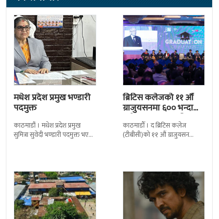
मधेश प्रदेश प्रमुख भण्डारी
ब्रिटिस कलेजको ११ औँ
पदमुक्त
ग्राजुयसनमा ६०० भन्दा
बढी ग्राजुयट सम्मानित
काठमाडौं । मधेश प्रदेश प्रमुख
काठमाडौँ । द ब्रिटिस कलेज
सुमित्रा सुवेदी भण्डारी पदमुक्त भएकी
(टीबीसी)को ११ औं ग्राजुयसन
छन् । मन्त्रिपरिषद्को सोमबारको
समारोह सम्पन्न भएको छ । शुक्रबार
निर्णय र सिफारिस बमोजिम राष्ट्रपति
द सोल्टीमा ब्रिटिस एजुकेशन ग्रुप
रामचन्द्र