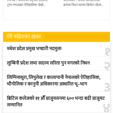
एजेन्सी । अमेरिकी राष्ट्रपति डोनाल्ड
काठमाडौं । जेनजी आन्दोलनका
ट्रम्प मंगलबार ऐतिहासिक दोस्रो
क्रममा निधन भएका क्रिकेट खेलाडी
राजकीय भ्रमणका लागि बेलायत
सुलभराज श्रेष्ठप्रति श्रद्धाञ्जली अर्पण
पुगेका छन् । भ्रमणका क्रममा
गरिएको छ । मंगलबार
बेलायत सरकारले
त्रिपुरेश्वरस्थीत राष्ट्रिय खेलकुद
धेरै पढिएका खबर
१
मधेश प्रदेश प्रमुख भण्डारी पदमुक्त
२
लुम्बिनी प्रदेश सभा सदस्य सरिता पुन मगरको निधन
लिम्पियाधुरा, लिपुलेख र कालापानी नेपालको ऐतिहासिक,
३
भौगोलिक र कानुनी अधिकारमा आधारित भू–भाग
ब्रिटिस कलेजको ११ औँ ग्राजुयसनमा ६०० भन्दा बढी ग्राजुयट
४
सम्मानित