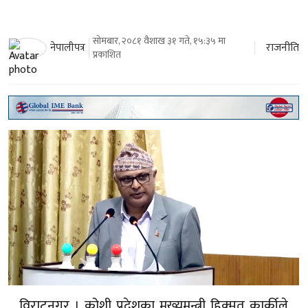
सोमबार, २०८१ वैशाख ३१ गते, १५:३५ मा
राजनीति
नेपालीपत्र
प्रकाशित
विराटनगर । कोशी प्रदेशका मुख्यमन्त्री हिक्मत कार्कीले