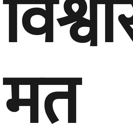
विश्व
मत