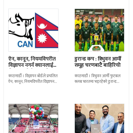
त्रिपुरेश्वरस्थीत राष्ट्रिय खेलकुद
मेलबर्न
ऐन, कानून, नियमविपरीत
डुरान्ड कप : त्रिभुवन आर्मी
विज्ञापन नगर्न क्यानलाई
समूह चरणबाटै बाहिरियो
विज्ञापन बोर्डद्वारा सचेत
काठमाडाैँ । विज्ञापन बोर्डले प्रचलित
काठमाडौं । त्रिभुवन आर्मी फुटबल
ऐन, कानून, नियमविपरीत विज्ञापन
क्लब भारतमा भइरहेको डुरान्ड
नगर्न नेपाल क्रिकेट सङ्घ
कपको समूह चरणबाटै बाहिरिएको
(क्यान)लाई सचेत गराएको छ ।
छ । जमशेदपुरको जेआरडी स्पोर्टस
क्यानले गएको
कम्प्लेक्स मंगलबार