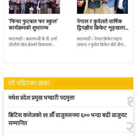
‘फिफा फुटबल फर स्कुल’
नेपाल र कुवेतले वार्षिक
कार्यक्रमको शुभारम्भ
द्विपक्षीय क्रिकेट शृङ्खला
खेल्ने
काठमाडौं । प्रधानमन्त्री के.पी. शर्मा
काठमाडाैँ । नेपाल क्रिकेट सङ्घ
ओलीले खेल क्षेत्रको विकासमा
(क्यान) र कुवेत क्रिकेट बोर्ड बीच
सरकारले बिशेष प्राथमिकता दिएको
क्रिकेटलाई अगाडि बढाउन द्विपक्षीय
बताएका छन् । अखिल नेपाल
शृङखला आयोजना गर्न सहमति
फुटबल संघ
भएकाे
धेरै पढिएका खबर
१
मधेश प्रदेश प्रमुख भण्डारी पदमुक्त
ब्रिटिस कलेजको ११ औँ ग्राजुयसनमा ६०० भन्दा बढी ग्राजुयट
२
सम्मानित