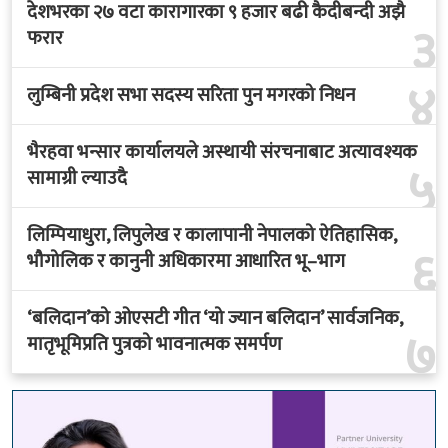
देशभरका २७ वटा कारागारका ९ हजार बढी कैदीबन्दी अझै
३
फरार
४
लुम्बिनी प्रदेश सभा सदस्य सरिता पुन मगरको निधन
भैरहवा भन्सार कार्यालयले अस्थायी संरचनाबाट अत्यावश्यक
५
सामाग्री ल्याउदै
लिम्पियाधुरा, लिपुलेख र कालापानी नेपालको ऐतिहासिक,
६
भौगोलिक र कानुनी अधिकारमा आधारित भू–भाग
‘बलिदान’को ओएसटी गीत ‘यो ज्यान बलिदान’ सार्वजनिक,
७
मातृभूमिप्रति पुत्रको भावनात्मक समर्पण