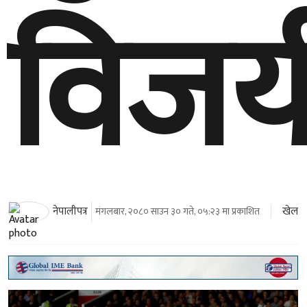
विजय
खेल
नेपालीपत्र
मंगलबार, २०८० साउन ३० गते, ०५:२३ मा प्रकाशित