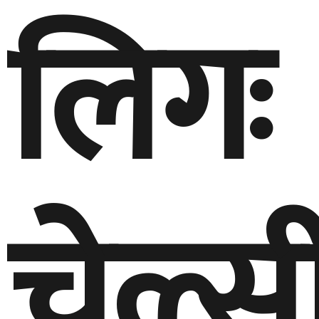
लिगः
चेल्स