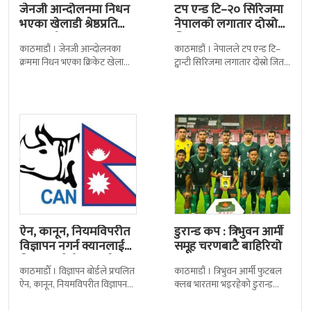
जेनजी आन्दोलनमा निधन
टप एन्ड टि–२० सिरिजमा
भएका खेलाडी श्रेष्ठप्रति
नेपालको लगातार दोस्रो
श्रद्धाञ्जली
जित
काठमाडौं । जेनजी आन्दोलनका
काठमाडौं । नेपालले टप एन्ड टि–
क्रममा निधन भएका क्रिकेट खेलाडी
ट्वान्टी सिरिजमा लगातार दोस्रो जित
सुलभराज श्रेष्ठप्रति श्रद्धाञ्जली अर्पण
निकालेको छ । सोमपाल कामीको
गरिएको छ । मंगलबार
सानदार बलिङमा नेपालले बुधबार
त्रिपुरेश्वरस्थीत राष्ट्रिय खेलकुद
मेलबर्न
ऐन, कानून, नियमविपरीत
डुरान्ड कप : त्रिभुवन आर्मी
विज्ञापन नगर्न क्यानलाई
समूह चरणबाटै बाहिरियो
विज्ञापन बोर्डद्वारा सचेत
काठमाडाैँ । विज्ञापन बोर्डले प्रचलित
काठमाडौं । त्रिभुवन आर्मी फुटबल
ऐन, कानून, नियमविपरीत विज्ञापन
क्लब भारतमा भइरहेको डुरान्ड
नगर्न नेपाल क्रिकेट सङ्घ
कपको समूह चरणबाटै बाहिरिएको
(क्यान)लाई सचेत गराएको छ ।
छ । जमशेदपुरको जेआरडी स्पोर्टस