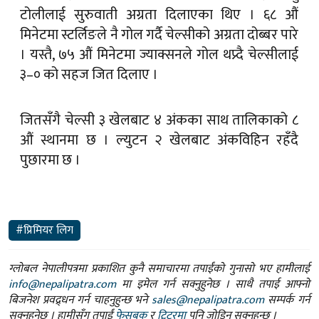
टोलीलाई सुरुवाती अग्रता दिलाएका थिए । ६८ औं
मिनेटमा स्टर्लिङले नै गोल गर्दै चेल्सीको अग्रता दोब्बर पारे
। यस्तै, ७५ औं मिनेटमा ज्याक्सनले गोल थप्र्दै चेल्सीलाई
३–० को सहज जित दिलाए ।
जितसँगै चेल्सी ३ खेलबाट ४ अंकका साथ तालिकाको ८
औं स्थानमा छ । ल्युटन २ खेलबाट अंकविहिन रहँदै
पुछारमा छ ।
#प्रिमियर लिग
ग्लोबल नेपालीपत्रमा प्रकाशित कुनै समाचारमा तपाईंको गुनासो भए हामीलाई
info@nepalipatra.com
मा इमेल गर्न सक्नुहुनेछ । साथै तपाई आफ्नो
बिजनेश प्रवद्र्धन गर्न चाहनुहुन्छ भने
sales@nepalipatra.com
सम्पर्क गर्न
सक्नुहुनेछ । हामीसँग तपाईं
फेसबुक
र
ट्विटरमा
पनि जोडिन सक्नुहुन्छ ।