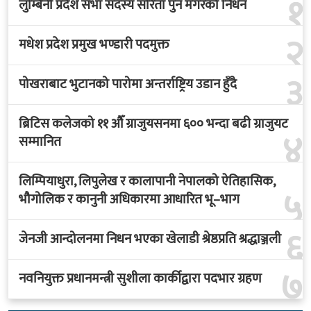
१
लुम्बिनी प्रदेश सभा सदस्य सरिता पुन मगरको निधन
२
मधेश प्रदेश प्रमुख भण्डारी पदमुक्त
३
पोखराबाट भुटानको पारोमा अन्तर्राष्ट्रिय उडान हुँदै
ब्रिटिस कलेजको ११ औँ ग्राजुयसनमा ६०० भन्दा बढी ग्राजुयट
४
सम्मानित
लिम्पियाधुरा, लिपुलेख र कालापानी नेपालको ऐतिहासिक,
५
भौगोलिक र कानुनी अधिकारमा आधारित भू–भाग
६
जेनजी आन्दोलनमा निधन भएका खेलाडी श्रेष्ठप्रति श्रद्धाञ्जली
७
नवनियुक्त प्रधानमन्त्री सुशीला कार्कीद्वारा पदभार ग्रहण