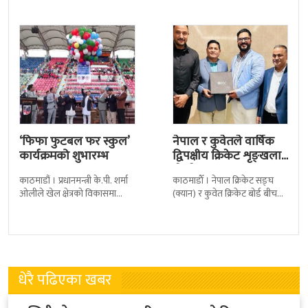
क्यानले गएको
कम्प्लेक्स मंगलबार
‘फिफा फुटबल फर स्कुल’
नेपाल र कुवेतले वार्षिक
कार्यक्रमको शुभारम्भ
द्विपक्षीय क्रिकेट शृङ्खला
खेल्ने
काठमाडौं । प्रधानमन्त्री के.पी. शर्मा
काठमाडाैँ । नेपाल क्रिकेट सङ्घ
ओलीले खेल क्षेत्रको विकासमा
(क्यान) र कुवेत क्रिकेट बोर्ड बीच
सरकारले बिशेष प्राथमिकता दिएको
क्रिकेटलाई अगाडि बढाउन द्विपक्षीय
बताएका छन् । अखिल नेपाल
शृङखला आयोजना गर्न सहमति
फुटबल संघ
भएकाे
धेरै पढिएका खबर