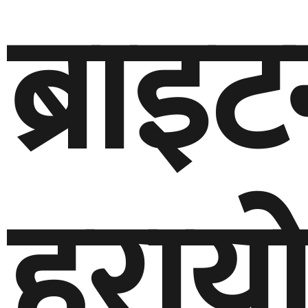
ब्राइ
हराय