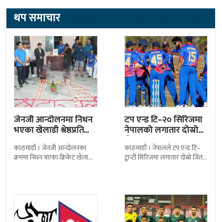
थप समाचार
जेनजी आन्दोलनमा निधन
टप एन्ड टि–२० सिरिजमा
भएका खेलाडी श्रेष्ठप्रति
नेपालको लगातार दोस्रो
श्रद्धाञ्जली
जित
काठमाडौं । जेनजी आन्दोलनका
काठमाडौं । नेपालले टप एन्ड टि–
क्रममा निधन भएका क्रिकेट खेलाडी
ट्वान्टी सिरिजमा लगातार दोस्रो जित
सुलभराज श्रेष्ठप्रति श्रद्धाञ्जली अर्पण
निकालेको छ । सोमपाल कामीको
गरिएको छ । मंगलबार
सानदार बलिङमा नेपालले बुधबार
त्रिपुरेश्वरस्थीत राष्ट्रिय खेलकुद
मेलबर्न