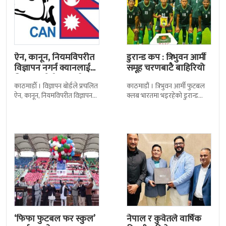
ऐन, कानून, नियमविपरीत
डुरान्ड कप : त्रिभुवन आर्मी
विज्ञापन नगर्न क्यानलाई
समूह चरणबाटै बाहिरियो
विज्ञापन बोर्डद्वारा सचेत
काठमाडाैँ । विज्ञापन बोर्डले प्रचलित
काठमाडौं । त्रिभुवन आर्मी फुटबल
ऐन, कानून, नियमविपरीत विज्ञापन
क्लब भारतमा भइरहेको डुरान्ड
नगर्न नेपाल क्रिकेट सङ्घ
कपको समूह चरणबाटै बाहिरिएको
(क्यान)लाई सचेत गराएको छ ।
छ । जमशेदपुरको जेआरडी स्पोर्टस
क्यानले गएको
कम्प्लेक्स मंगलबार
‘फिफा फुटबल फर स्कुल’
नेपाल र कुवेतले वार्षिक