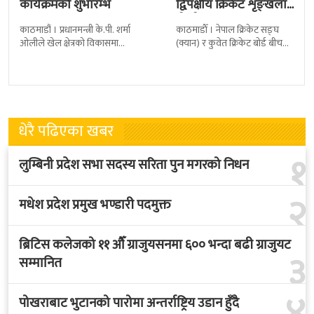
कार्यक्रमको शुभारम्भ
द्विपक्षीय क्रिकेट शृङ्खला
खेल्ने
काठमाडौं । प्रधानमन्त्री के.पी. शर्मा
काठमाडाैँ । नेपाल क्रिकेट सङ्घ
ओलीले खेल क्षेत्रको विकासमा
(क्यान) र कुवेत क्रिकेट बोर्ड बीच
सरकारले बिशेष प्राथमिकता दिएको
क्रिकेटलाई अगाडि बढाउन द्विपक्षीय
बताएका छन् । अखिल नेपाल
शृङखला आयोजना गर्न सहमति
फुटबल संघ
भएकाे
धेरै पढिएका खबर
१
लुम्बिनी प्रदेश सभा सदस्य सरिता पुन मगरको निधन
२
मधेश प्रदेश प्रमुख भण्डारी पदमुक्त
ब्रिटिस कलेजको ११ औँ ग्राजुयसनमा ६०० भन्दा बढी ग्राजुयट
३
सम्मानित
४
पोखराबाट भुटानको पारोमा अन्तर्राष्ट्रिय उडान हुँदै