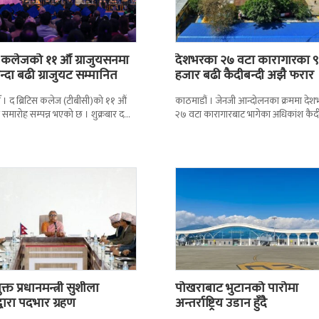
स कलेजको ११ औँ ग्राजुयसनमा
देशभरका २७ वटा कारागारका ९
्दा बढी ग्राजुयट सम्मानित
हजार बढी कैदीबन्दी अझै फरार
 । द ब्रिटिस कलेज (टीबीसी)को ११ औं
काठमाडौं । जेनजी आन्दोलनका क्रममा दे
न समारोह सम्पन्न भएको छ । शुक्रबार द
२७ वटा कारागारबाट भागेका अधिकांश कैदी
ब्रिटिस एजुकेशन ग्रुप
अझै फर्किएका छैनन् । देशका २७ वटा
कारागारबाट
्त प्रधानमन्त्री सुशीला
पोखराबाट भुटानको पारोमा
द्वारा पदभार ग्रहण
अन्तर्राष्ट्रिय उडान हुँदै