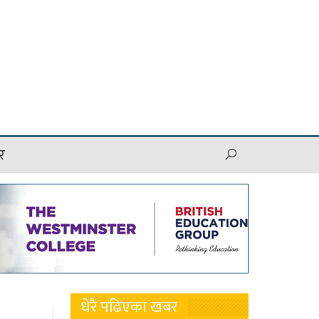
र
धेरै पढिएका खबर