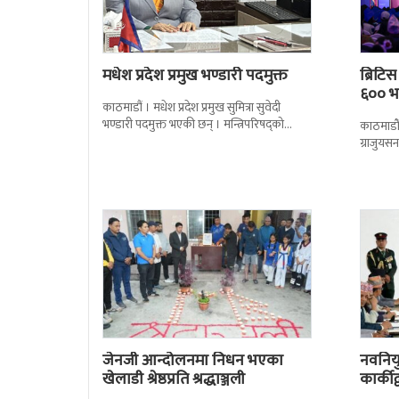
मधेश प्रदेश प्रमुख भण्डारी पदमुक्त
ब्रिटि
६०० भन
काठमाडौं । मधेश प्रदेश प्रमुख सुमित्रा सुवेदी
भण्डारी पदमुक्त भएकी छन् । मन्त्रिपरिषद्को
काठमाडौँ
सोमबारको निर्णय र सिफारिस बमोजिम राष्ट्रपति
ग्राजुयस
रामचन्द्र
सोल्टीमा 
जेनजी आन्दोलनमा निधन भएका
नवनियुक
खेलाडी श्रेष्ठप्रति श्रद्धाञ्जली
कार्की