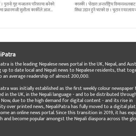
 । पुरानो गृह मन्त्रालय परिसरमा बनेको
कास्की । पोखरा अन्तर्राष्ट्रिय विमानस्थलबाट
मा प्रधानमन्त्री सुशीला कार्कीले आज
सिधा उडान हुने भएको छ । भुटान एयरलायन
गरेकी छन् । केहीबेर अघि नवनियुक्त
पारो–पोखरा–पारो चार्टर उडान गर्न लागेको 
iPatra
atra is the leading Nepalese news portal in the UK, Nepal, and Austr
g up to date local and Nepali news to Nepalese residents, that tog
 an average readership of almost 200,000.
atra was initially established as the first weekly colour newspaper 
ed in the UK, in the Nepali language - and to be distributed throug
 Now, due to the high demand for digital content - and its rise in
ity over printed news, NepaliPatra has fully moved to a digital pla
ome an online news portal. Since this transition in 2019, it has ex
ch and become popular amongst the Nepali diaspora across the glo