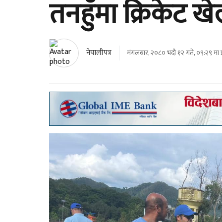
तनहुँमा क्रिकेट ख
नेपालीपत्र
मंगलबार, २०८० भदौ १२ गते, ०९:२९ मा 