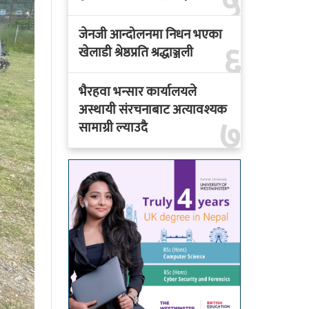
५
जेनजी आन्दोलनमा निधन भएका
६
खेलाडी श्रेष्ठप्रति श्रद्धाञ्जली
भैरहवा भन्सार कार्यालयले
अस्थायी संरचनाबाट अत्यावश्यक
७
सामाग्री ल्याउदै