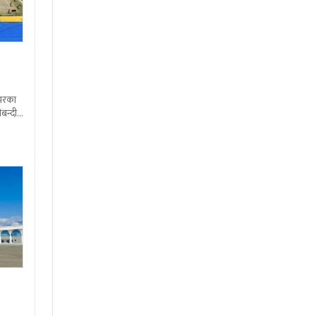
शभरका
बन्दी