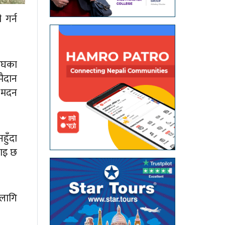
 गर्न
ङ्घका
मैदान
ष मदन
हुँदा
नाइ छ
 लागि