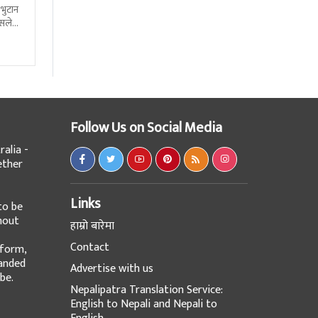
 भुटान
्सले
हो
Follow Us on Social Media
alia -
ether
Links
to be
hout
हाम्रो बारेमा
Contact
tform,
panded
Advertise with us
be.
Nepalipatra Translation Service:
English to Nepali and Nepali to