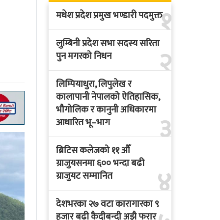
१
मधेश प्रदेश प्रमुख भण्डारी पदमुक्त
लुम्बिनी प्रदेश सभा सदस्य सरिता
२
पुन मगरको निधन
लिम्पियाधुरा, लिपुलेख र
कालापानी नेपालको ऐतिहासिक,
भौगोलिक र कानुनी अधिकारमा
३
आधारित भू–भाग
ब्रिटिस कलेजको ११ औँ
ग्राजुयसनमा ६०० भन्दा बढी
४
ग्राजुयट सम्मानित
देशभरका २७ वटा कारागारका ९
हजार बढी कैदीबन्दी अझै फरार