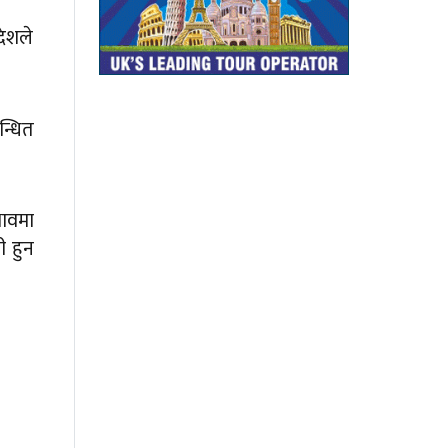
देशले
न्धित
भावमा
ी हुन