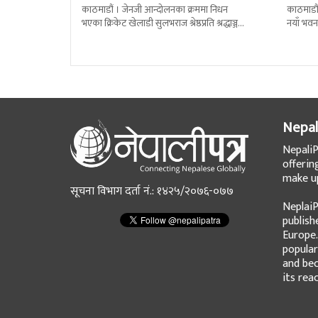
काठमाडौं । जेनजी आन्दोलनका क्रममा निधन
काठमाडौं
भएका क्रिकेट खेलाडी सुलभराज श्रेष्ठप्रति श्रद्धाञ्जली
नयाँ भवन
अर्पण गरिएको छ । मंगलबार त्रिपुरेश्वरस्थीत राष्ट्रिय
पदबहाली 
खेलकुद
Nepal
NepaliP
offerin
make up
सूचना विभाग दर्ता नं.: १४२५/२०७६-०७७
NeplaiP
publish
Europe.
popular
and bec
its rea