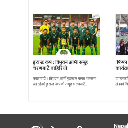
खेलकुद
डुरान्ड कप : त्रिभुवन आर्मी समूह
‘फिफा
चरणबाटै बाहिरियो
कार्यक
काठमाडौं । त्रिभुवन आर्मी फुटबल क्लब भारतमा
काठमाडौं 
भइरहेको डुरान्ड कपको समूह चरणबाटै
क्षेत्रक
बाहिरिएको छ । जमशेदपुरको जेआरडी स्पोर्टस
दिएको ब
कम्प्लेक्स मंगलबार
Nepal