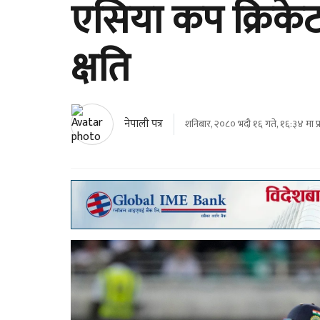
एसिया कप क्रिके
क्षति
नेपाली पत्र
शनिबार, २०८० भदौ १६ गते, १६:३४ मा प