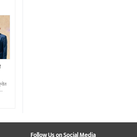
य
कुवेत
काे
Follow Us on Social Media