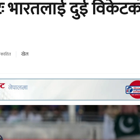
टः भारतलाई दुई विकेटक
खेल
्रकाशित