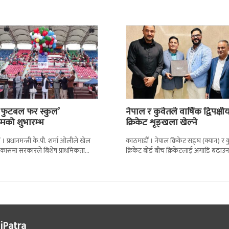
 फुटबल फर स्कुल’
नेपाल र कुवेतले वार्षिक द्विपक्षी
्रमको शुभारम्भ
क्रिकेट शृङ्खला खेल्ने
। प्रधानमन्त्री के.पी. शर्मा ओलीले खेल
काठमाडाैँ । नेपाल क्रिकेट सङ्घ (क्यान) र 
ो विकासमा सरकारले बिशेष प्राथमिकता
क्रिकेट बोर्ड बीच क्रिकेटलाई अगाडि बढाउन
ताएका छन् । अखिल नेपाल फुटबल संघ
द्विपक्षीय शृङखला आयोजना गर्न सहमति भए
iPatra