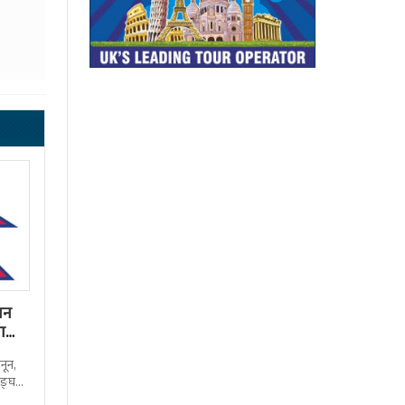
पन
रा
नून,
सङ्घ
एको