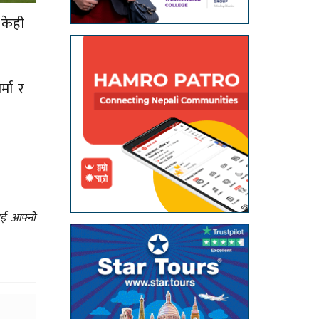
 केही
्मा र
ाई आफ्नो