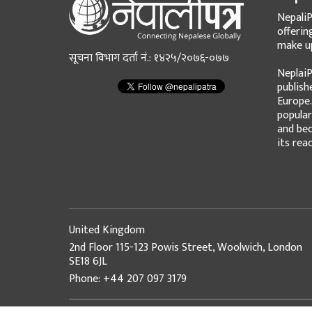
NepaliP
offerin
make up
सूचना विभाग दर्ता नं.: १४२५/२०७६-०७७
NeplaiP
publish
Europe.
popular
and bec
its rea
United Kingdom
2nd Floor 115-123 Powis Street, Woolwich, London
SE18 6JL
Phone: +44 207 097 3179