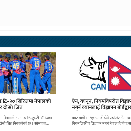
्ड टि–२० सिरिजमा नेपालको
ऐन, कानून, नियमविपरीत विज्ञा
 दोस्रो जित
नगर्न क्यानलाई विज्ञापन बोर्डद्वा
सचेत
। नेपालले टप एन्ड टि–ट्वान्टी सिरिजमा
काठमाडाैँ । विज्ञापन बोर्डले प्रचलित ऐन, का
दोस्रो जित निकालेको छ । सोमपाल
नियमविपरीत विज्ञापन नगर्न नेपाल क्रिकेट 
ानदार बलिङमा नेपालले बुधबार मेलबर्न
(क्यान)लाई सचेत गराएको छ । क्यानले ग