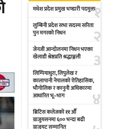
ो
१
मधेश प्रदेश प्रमुख भण्डारी पदमुक्त
लुम्बिनी प्रदेश सभा सदस्य सरिता
२
पुन मगरको निधन
जेनजी आन्दोलनमा निधन भएका
३
खेलाडी श्रेष्ठप्रति श्रद्धाञ्जली
लिम्पियाधुरा, लिपुलेख र
कालापानी नेपालको ऐतिहासिक,
भौगोलिक र कानुनी अधिकारमा
४
आधारित भू–भाग
ब्रिटिस कलेजको ११ औँ
ग्राजुयसनमा ६०० भन्दा बढी
ग्राजुयट सम्मानित