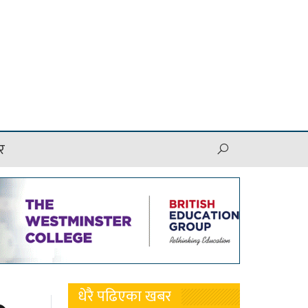
र
धेरै पढिएका खबर