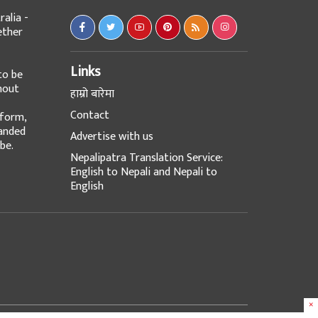
alia -
ether
Links
to be
hout
हाम्रो बारेमा
Contact
tform,
panded
Advertise with us
be.
Nepalipatra Translation Service:
English to Nepali and Nepali to
English
×