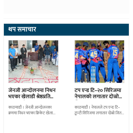
थप समाचार
जेनजी आन्दोलनमा निधन
टप एन्ड टि–२० सिरिजमा
भएका खेलाडी श्रेष्ठप्रति
नेपालको लगातार दोस्रो
श्रद्धाञ्जली
जित
काठमाडौं । जेनजी आन्दोलनका
काठमाडौं । नेपालले टप एन्ड टि–
क्रममा निधन भएका क्रिकेट खेलाडी
ट्वान्टी सिरिजमा लगातार दोस्रो जित
सुलभराज श्रेष्ठप्रति श्रद्धाञ्जली अर्पण
निकालेको छ । सोमपाल कामीको
गरिएको छ । मंगलबार
सानदार बलिङमा नेपालले बुधबार
त्रिपुरेश्वरस्थीत राष्ट्रिय खेलकुद
मेलबर्न