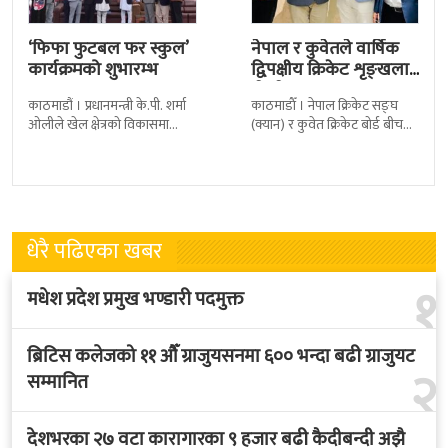
‘फिफा फुटबल फर स्कुल’
नेपाल र कुवेतले वार्षिक
कार्यक्रमको शुभारम्भ
द्विपक्षीय क्रिकेट शृङ्खला
खेल्ने
काठमाडौं । प्रधानमन्त्री के.पी. शर्मा
काठमाडाैँ । नेपाल क्रिकेट सङ्घ
ओलीले खेल क्षेत्रको विकासमा
(क्यान) र कुवेत क्रिकेट बोर्ड बीच
सरकारले बिशेष प्राथमिकता दिएको
क्रिकेटलाई अगाडि बढाउन द्विपक्षीय
बताएका छन् । अखिल नेपाल
शृङखला आयोजना गर्न सहमति
फुटबल संघ
भएकाे
धेरै पढिएका खबर
१
मधेश प्रदेश प्रमुख भण्डारी पदमुक्त
ब्रिटिस कलेजको ११ औँ ग्राजुयसनमा ६०० भन्दा बढी ग्राजुयट
२
सम्मानित
देशभरका २७ वटा कारागारका ९ हजार बढी कैदीबन्दी अझै