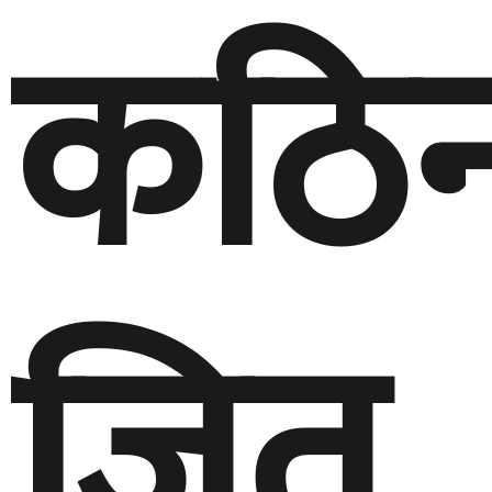
कठि
जित