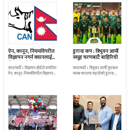
ऐन, कानून, नियमविपरीत
डुरान्ड कप : त्रिभुवन आर्मी
विज्ञापन नगर्न क्यानलाई
समूह चरणबाटै बाहिरियो
विज्ञापन बोर्डद्वारा सचेत
काठमाडाैँ । विज्ञापन बोर्डले प्रचलित
काठमाडौं । त्रिभुवन आर्मी फुटबल
ऐन, कानून, नियमविपरीत विज्ञापन
क्लब भारतमा भइरहेको डुरान्ड
नगर्न नेपाल क्रिकेट सङ्घ
कपको समूह चरणबाटै बाहिरिएको
(क्यान)लाई सचेत गराएको छ ।
छ । जमशेदपुरको जेआरडी स्पोर्टस
क्यानले गएको
कम्प्लेक्स मंगलबार