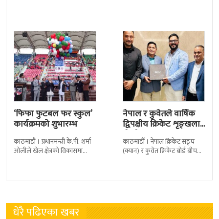
नगर्न नेपाल क्रिकेट सङ्घ
कपको समूह चरणबाटै बाहिरिएको
(क्यान)लाई सचेत गराएको छ ।
छ । जमशेदपुरको जेआरडी स्पोर्टस
क्यानले गएको
कम्प्लेक्स मंगलबार
‘फिफा फुटबल फर स्कुल’
नेपाल र कुवेतले वार्षिक
कार्यक्रमको शुभारम्भ
द्विपक्षीय क्रिकेट शृङ्खला
खेल्ने
काठमाडौं । प्रधानमन्त्री के.पी. शर्मा
काठमाडाैँ । नेपाल क्रिकेट सङ्घ
ओलीले खेल क्षेत्रको विकासमा
(क्यान) र कुवेत क्रिकेट बोर्ड बीच
सरकारले बिशेष प्राथमिकता दिएको
क्रिकेटलाई अगाडि बढाउन द्विपक्षीय
बताएका छन् । अखिल नेपाल
शृङखला आयोजना गर्न सहमति
फुटबल संघ
भएकाे
धेरै पढिएका खबर