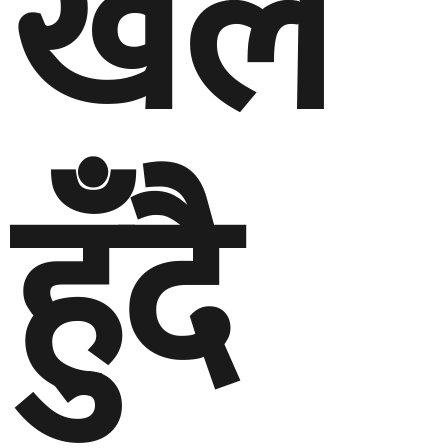
खेल
हुँदै