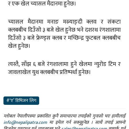
र एक खेल च्यासल मैदानमा हुनेछ।
च्यासल मैदानमा मनाङ मस्र्याङ्दी क्लव र संकटा
क्लबबीच दिउँसो ३ बजे खेल हुनेछ भने दशरथ रंगशालामा
दिउँसो ३ बजे फ्रेण्ड्स क्लब र मच्छिन्द्र फुटबल क्लबबीच
खेल हुनेछ।
त्यस्तै, साँझ ६ बजे रंगशालामा हुने खेलमा न्युरोड टिम र
जावलाखेल युथ क्लबबीच प्रतिष्पर्धा हुनेछ।
#‘ए’ डिभिजन लिग
ग्लोबल नेपालीपत्रमा प्रकाशित कुनै समाचारमा तपाईंको गुनासो भए हामीलाई
info@nepalipatra.com
मा इमेल गर्न सक्नुहुनेछ । साथै तपाई आफ्नो
बिजनेश प्रवद्र्धन गर्न चाहनुहुन्छ भने
sales@nepalipatra.com
सम्पर्क गर्न