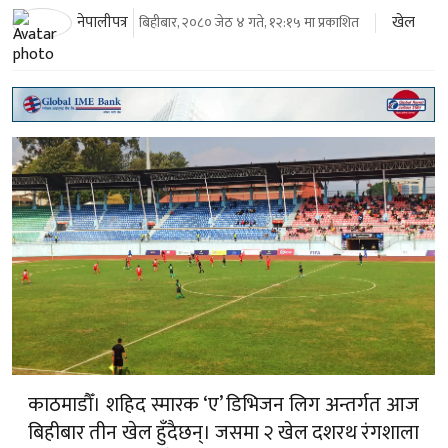
खेल
नेपालीपत्र
बिहीबार, २०८० जेठ ४ गते, १२:१५ मा प्रकाशित
काठमाडौँ। शहिद स्मारक ‘ए’ डिभिजन लिग अन्तर्गत आज
बिहीबार तीन खेल हुँदैछन्। जसमा २ खेल दशरथ रंगशाला