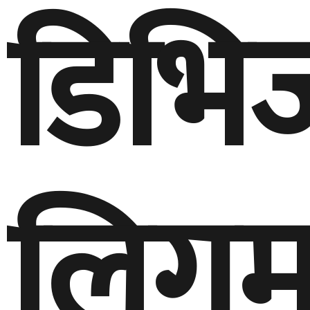
डिभि
लिगम