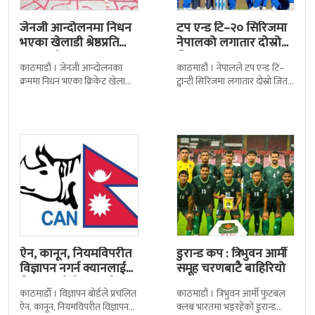
जेनजी आन्दोलनमा निधन
टप एन्ड टि–२० सिरिजमा
भएका खेलाडी श्रेष्ठप्रति
नेपालको लगातार दोस्रो
श्रद्धाञ्जली
जित
काठमाडौं । जेनजी आन्दोलनका
काठमाडौं । नेपालले टप एन्ड टि–
क्रममा निधन भएका क्रिकेट खेलाडी
ट्वान्टी सिरिजमा लगातार दोस्रो जित
सुलभराज श्रेष्ठप्रति श्रद्धाञ्जली अर्पण
निकालेको छ । सोमपाल कामीको
गरिएको छ । मंगलबार
सानदार बलिङमा नेपालले बुधबार
त्रिपुरेश्वरस्थीत राष्ट्रिय खेलकुद
मेलबर्न
ऐन, कानून, नियमविपरीत
डुरान्ड कप : त्रिभुवन आर्मी
विज्ञापन नगर्न क्यानलाई
समूह चरणबाटै बाहिरियो
विज्ञापन बोर्डद्वारा सचेत
काठमाडाैँ । विज्ञापन बोर्डले प्रचलित
काठमाडौं । त्रिभुवन आर्मी फुटबल
ऐन, कानून, नियमविपरीत विज्ञापन
क्लब भारतमा भइरहेको डुरान्ड