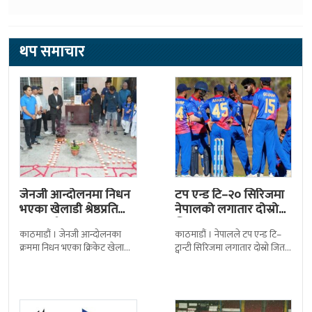
थप समाचार
जेनजी आन्दोलनमा निधन
टप एन्ड टि–२० सिरिजमा
भएका खेलाडी श्रेष्ठप्रति
नेपालको लगातार दोस्रो
श्रद्धाञ्जली
जित
काठमाडौं । जेनजी आन्दोलनका
काठमाडौं । नेपालले टप एन्ड टि–
क्रममा निधन भएका क्रिकेट खेलाडी
ट्वान्टी सिरिजमा लगातार दोस्रो जित
सुलभराज श्रेष्ठप्रति श्रद्धाञ्जली अर्पण
निकालेको छ । सोमपाल कामीको
गरिएको छ । मंगलबार
सानदार बलिङमा नेपालले बुधबार
त्रिपुरेश्वरस्थीत राष्ट्रिय खेलकुद
मेलबर्न