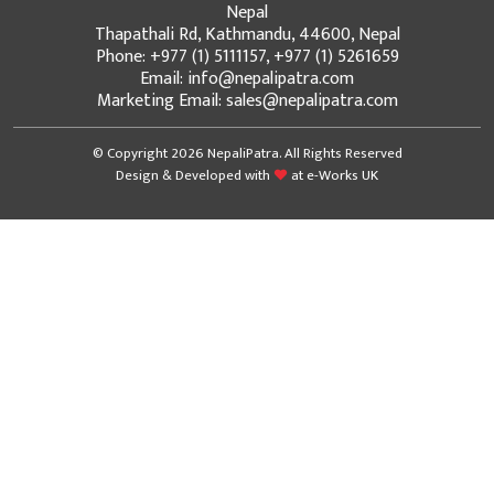
Nepal
Thapathali Rd, Kathmandu, 44600, Nepal
Phone: +977 (1) 5111157, +977 (1) 5261659
Email: info@nepalipatra.com
Marketing Email: sales@nepalipatra.com
© Copyright 2026 NepaliPatra. All Rights Reserved
Design & Developed with
at
e-Works UK