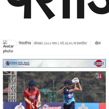
पराज
खेल
नेपालीपत्र
सोमबार, २०८० माघ ८ गते, १६:१५ मा प्रकाशित