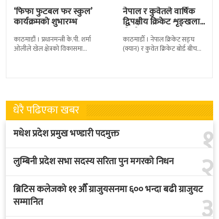
‘फिफा फुटबल फर स्कुल’
नेपाल र कुवेतले वार्षिक
कार्यक्रमको शुभारम्भ
द्विपक्षीय क्रिकेट शृङ्खला
खेल्ने
काठमाडौं । प्रधानमन्त्री के.पी. शर्मा
काठमाडाैँ । नेपाल क्रिकेट सङ्घ
ओलीले खेल क्षेत्रको विकासमा
(क्यान) र कुवेत क्रिकेट बोर्ड बीच
सरकारले बिशेष प्राथमिकता दिएको
क्रिकेटलाई अगाडि बढाउन द्विपक्षीय
बताएका छन् । अखिल नेपाल
शृङखला आयोजना गर्न सहमति
फुटबल संघ
भएकाे
धेरै पढिएका खबर
१
मधेश प्रदेश प्रमुख भण्डारी पदमुक्त
२
लुम्बिनी प्रदेश सभा सदस्य सरिता पुन मगरको निधन
ब्रिटिस कलेजको ११ औँ ग्राजुयसनमा ६०० भन्दा बढी ग्राजुयट
३
सम्मानित