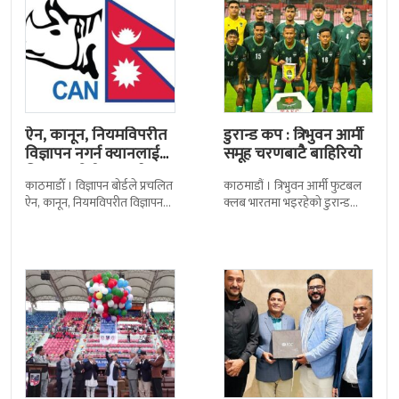
ऐन, कानून, नियमविपरीत
डुरान्ड कप : त्रिभुवन आर्मी
विज्ञापन नगर्न क्यानलाई
समूह चरणबाटै बाहिरियो
विज्ञापन बोर्डद्वारा सचेत
काठमाडाैँ । विज्ञापन बोर्डले प्रचलित
काठमाडौं । त्रिभुवन आर्मी फुटबल
ऐन, कानून, नियमविपरीत विज्ञापन
क्लब भारतमा भइरहेको डुरान्ड
नगर्न नेपाल क्रिकेट सङ्घ
कपको समूह चरणबाटै बाहिरिएको
(क्यान)लाई सचेत गराएको छ ।
छ । जमशेदपुरको जेआरडी स्पोर्टस
क्यानले गएको
कम्प्लेक्स मंगलबार