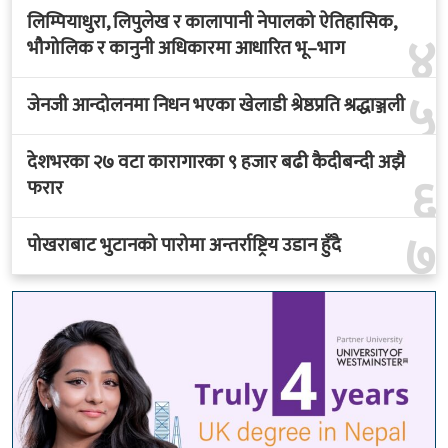
लिम्पियाधुरा, लिपुलेख र कालापानी नेपालको ऐतिहासिक,
४
भौगोलिक र कानुनी अधिकारमा आधारित भू–भाग
५
जेनजी आन्दोलनमा निधन भएका खेलाडी श्रेष्ठप्रति श्रद्धाञ्जली
देशभरका २७ वटा कारागारका ९ हजार बढी कैदीबन्दी अझै
६
फरार
७
पोखराबाट भुटानको पारोमा अन्तर्राष्ट्रिय उडान हुँदै