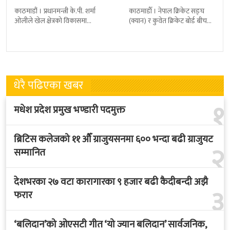
खेल्ने
काठमाडौं । प्रधानमन्त्री के.पी. शर्मा
काठमाडाैँ । नेपाल क्रिकेट सङ्घ
ओलीले खेल क्षेत्रको विकासमा
(क्यान) र कुवेत क्रिकेट बोर्ड बीच
सरकारले बिशेष प्राथमिकता दिएको
क्रिकेटलाई अगाडि बढाउन द्विपक्षीय
बताएका छन् । अखिल नेपाल
शृङखला आयोजना गर्न सहमति
फुटबल संघ
भएकाे
धेरै पढिएका खबर
१
मधेश प्रदेश प्रमुख भण्डारी पदमुक्त
ब्रिटिस कलेजको ११ औँ ग्राजुयसनमा ६०० भन्दा बढी ग्राजुयट
२
सम्मानित
देशभरका २७ वटा कारागारका ९ हजार बढी कैदीबन्दी अझै
३
फरार
‘बलिदान’को ओएसटी गीत ‘यो ज्यान बलिदान’ सार्वजनिक,