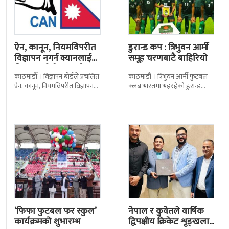
ऐन, कानून, नियमविपरीत
डुरान्ड कप : त्रिभुवन आर्मी
विज्ञापन नगर्न क्यानलाई
समूह चरणबाटै बाहिरियो
विज्ञापन बोर्डद्वारा सचेत
काठमाडाैँ । विज्ञापन बोर्डले प्रचलित
काठमाडौं । त्रिभुवन आर्मी फुटबल
ऐन, कानून, नियमविपरीत विज्ञापन
क्लब भारतमा भइरहेको डुरान्ड
नगर्न नेपाल क्रिकेट सङ्घ
कपको समूह चरणबाटै बाहिरिएको
(क्यान)लाई सचेत गराएको छ ।
छ । जमशेदपुरको जेआरडी स्पोर्टस
क्यानले गएको
कम्प्लेक्स मंगलबार
‘फिफा फुटबल फर स्कुल’
नेपाल र कुवेतले वार्षिक
कार्यक्रमको शुभारम्भ
द्विपक्षीय क्रिकेट शृङ्खला