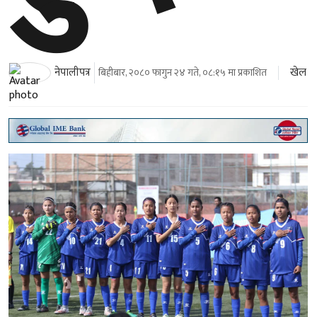
खेल
नेपालीपत्र
बिहीबार, २०८० फागुन २४ गते, ०८:१५ मा प्रकाशित