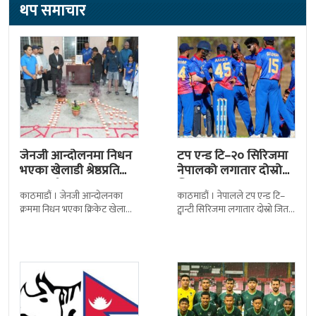
थप समाचार
जेनजी आन्दोलनमा निधन
टप एन्ड टि–२० सिरिजमा
भएका खेलाडी श्रेष्ठप्रति
नेपालको लगातार दोस्रो
श्रद्धाञ्जली
जित
काठमाडौं । जेनजी आन्दोलनका
काठमाडौं । नेपालले टप एन्ड टि–
क्रममा निधन भएका क्रिकेट खेलाडी
ट्वान्टी सिरिजमा लगातार दोस्रो जित
सुलभराज श्रेष्ठप्रति श्रद्धाञ्जली अर्पण
निकालेको छ । सोमपाल कामीको
गरिएको छ । मंगलबार
सानदार बलिङमा नेपालले बुधबार
त्रिपुरेश्वरस्थीत राष्ट्रिय खेलकुद
मेलबर्न