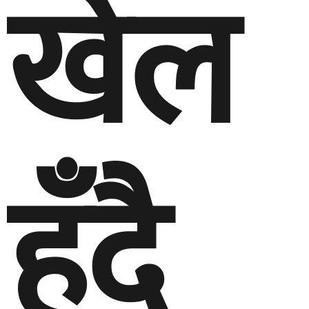
खेल
हुँदै