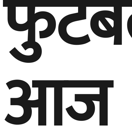
फुटब
आज