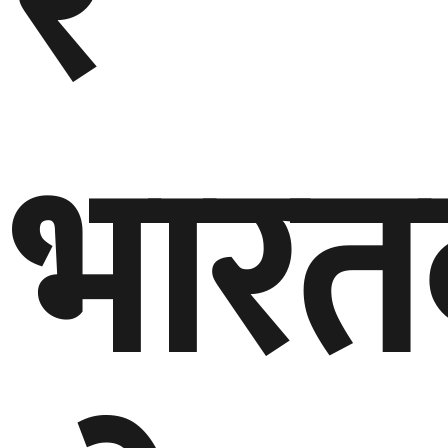
र
भारत