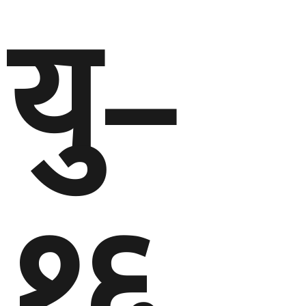
यु–
१६