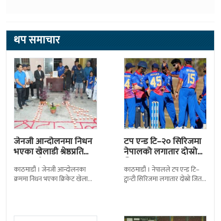
थप समाचार
जेनजी आन्दोलनमा निधन
टप एन्ड टि–२० सिरिजमा
भएका खेलाडी श्रेष्ठप्रति
नेपालको लगातार दोस्रो
श्रद्धाञ्जली
जित
काठमाडौं । जेनजी आन्दोलनका
काठमाडौं । नेपालले टप एन्ड टि–
क्रममा निधन भएका क्रिकेट खेलाडी
ट्वान्टी सिरिजमा लगातार दोस्रो जित
सुलभराज श्रेष्ठप्रति श्रद्धाञ्जली अर्पण
निकालेको छ । सोमपाल कामीको
गरिएको छ । मंगलबार
सानदार बलिङमा नेपालले बुधबार
त्रिपुरेश्वरस्थीत राष्ट्रिय खेलकुद
मेलबर्न