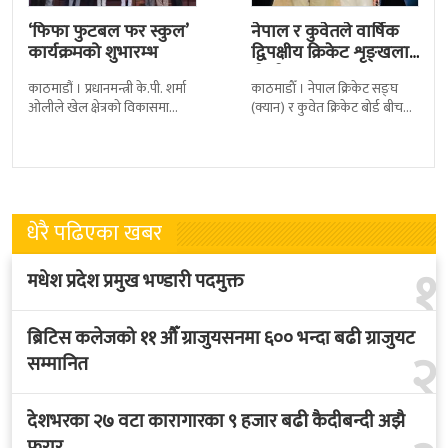
‘फिफा फुटबल फर स्कुल’
नेपाल र कुवेतले वार्षिक
कार्यक्रमको शुभारम्भ
द्विपक्षीय क्रिकेट शृङ्खला
खेल्ने
काठमाडौं । प्रधानमन्त्री के.पी. शर्मा
काठमाडाैँ । नेपाल क्रिकेट सङ्घ
ओलीले खेल क्षेत्रको विकासमा
(क्यान) र कुवेत क्रिकेट बोर्ड बीच
सरकारले बिशेष प्राथमिकता दिएको
क्रिकेटलाई अगाडि बढाउन द्विपक्षीय
बताएका छन् । अखिल नेपाल
शृङखला आयोजना गर्न सहमति
फुटबल संघ
भएकाे
धेरै पढिएका खबर
१
मधेश प्रदेश प्रमुख भण्डारी पदमुक्त
ब्रिटिस कलेजको ११ औँ ग्राजुयसनमा ६०० भन्दा बढी ग्राजुयट
२
सम्मानित
देशभरका २७ वटा कारागारका ९ हजार बढी कैदीबन्दी अझै
फरार