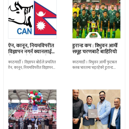
ऐन, कानून, नियमविपरीत
डुरान्ड कप : त्रिभुवन आर्मी
विज्ञापन नगर्न क्यानलाई
समूह चरणबाटै बाहिरियो
विज्ञापन बोर्डद्वारा सचेत
काठमाडाैँ । विज्ञापन बोर्डले प्रचलित
काठमाडौं । त्रिभुवन आर्मी फुटबल
ऐन, कानून, नियमविपरीत विज्ञापन
क्लब भारतमा भइरहेको डुरान्ड
नगर्न नेपाल क्रिकेट सङ्घ
कपको समूह चरणबाटै बाहिरिएको
(क्यान)लाई सचेत गराएको छ ।
छ । जमशेदपुरको जेआरडी स्पोर्टस
क्यानले गएको
कम्प्लेक्स मंगलबार