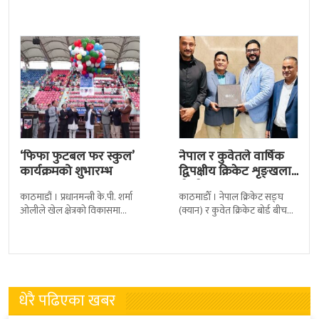
(क्यान)लाई सचेत गराएको छ ।
छ । जमशेदपुरको जेआरडी स्पोर्टस
क्यानले गएको
कम्प्लेक्स मंगलबार
‘फिफा फुटबल फर स्कुल’
नेपाल र कुवेतले वार्षिक
कार्यक्रमको शुभारम्भ
द्विपक्षीय क्रिकेट शृङ्खला
खेल्ने
काठमाडौं । प्रधानमन्त्री के.पी. शर्मा
काठमाडाैँ । नेपाल क्रिकेट सङ्घ
ओलीले खेल क्षेत्रको विकासमा
(क्यान) र कुवेत क्रिकेट बोर्ड बीच
सरकारले बिशेष प्राथमिकता दिएको
क्रिकेटलाई अगाडि बढाउन द्विपक्षीय
बताएका छन् । अखिल नेपाल
शृङखला आयोजना गर्न सहमति
फुटबल संघ
भएकाे
धेरै पढिएका खबर