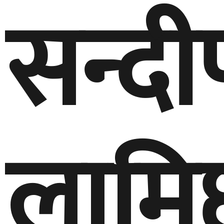
सन्दी
लामि