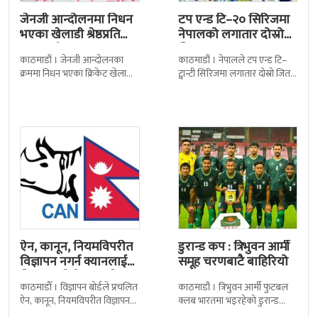
जेनजी आन्दोलनमा निधन
टप एन्ड टि–२० सिरिजमा
भएका खेलाडी श्रेष्ठप्रति
नेपालको लगातार दोस्रो
श्रद्धाञ्जली
जित
काठमाडौं । जेनजी आन्दोलनका
काठमाडौं । नेपालले टप एन्ड टि–
क्रममा निधन भएका क्रिकेट खेलाडी
ट्वान्टी सिरिजमा लगातार दोस्रो जित
सुलभराज श्रेष्ठप्रति श्रद्धाञ्जली अर्पण
निकालेको छ । सोमपाल कामीको
गरिएको छ । मंगलबार
सानदार बलिङमा नेपालले बुधबार
त्रिपुरेश्वरस्थीत राष्ट्रिय खेलकुद
मेलबर्न
ऐन, कानून, नियमविपरीत
डुरान्ड कप : त्रिभुवन आर्मी
विज्ञापन नगर्न क्यानलाई
समूह चरणबाटै बाहिरियो
विज्ञापन बोर्डद्वारा सचेत
काठमाडाैँ । विज्ञापन बोर्डले प्रचलित
काठमाडौं । त्रिभुवन आर्मी फुटबल
ऐन, कानून, नियमविपरीत विज्ञापन
क्लब भारतमा भइरहेको डुरान्ड
नगर्न नेपाल क्रिकेट सङ्घ
कपको समूह चरणबाटै बाहिरिएको