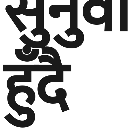
सुनुव
हुँदै