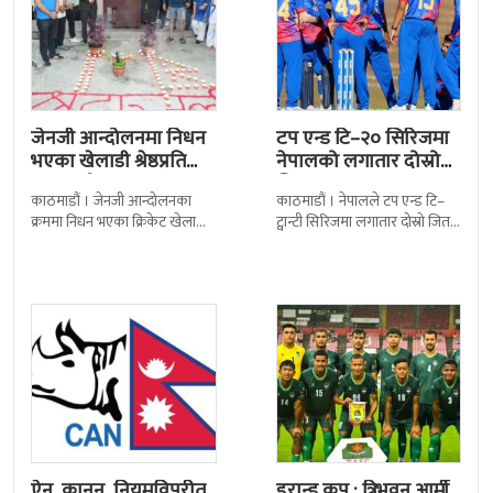
जेनजी आन्दोलनमा निधन
टप एन्ड टि–२० सिरिजमा
भएका खेलाडी श्रेष्ठप्रति
नेपालको लगातार दोस्रो
श्रद्धाञ्जली
जित
काठमाडौं । जेनजी आन्दोलनका
काठमाडौं । नेपालले टप एन्ड टि–
क्रममा निधन भएका क्रिकेट खेलाडी
ट्वान्टी सिरिजमा लगातार दोस्रो जित
सुलभराज श्रेष्ठप्रति श्रद्धाञ्जली अर्पण
निकालेको छ । सोमपाल कामीको
गरिएको छ । मंगलबार
सानदार बलिङमा नेपालले बुधबार
त्रिपुरेश्वरस्थीत राष्ट्रिय खेलकुद
मेलबर्न
ऐन, कानून, नियमविपरीत
डुरान्ड कप : त्रिभुवन आर्मी