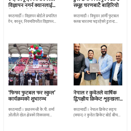
विज्ञापन नगर्न क्यानलाई
समूह चरणबाटै बाहिरियो
विज्ञापन बोर्डद्वारा सचेत
काठमाडाैँ । विज्ञापन बोर्डले प्रचलित
काठमाडौं । त्रिभुवन आर्मी फुटबल
ऐन, कानून, नियमविपरीत विज्ञापन
क्लब भारतमा भइरहेको डुरान्ड
नगर्न नेपाल क्रिकेट सङ्घ
कपको समूह चरणबाटै बाहिरिएको
(क्यान)लाई सचेत गराएको छ ।
छ । जमशेदपुरको जेआरडी स्पोर्टस
क्यानले गएको
कम्प्लेक्स मंगलबार
‘फिफा फुटबल फर स्कुल’
नेपाल र कुवेतले वार्षिक
कार्यक्रमको शुभारम्भ
द्विपक्षीय क्रिकेट शृङ्खला
खेल्ने
काठमाडौं । प्रधानमन्त्री के.पी. शर्मा
काठमाडाैँ । नेपाल क्रिकेट सङ्घ
ओलीले खेल क्षेत्रको विकासमा
(क्यान) र कुवेत क्रिकेट बोर्ड बीच
सरकारले बिशेष प्राथमिकता दिएको
क्रिकेटलाई अगाडि बढाउन द्विपक्षीय
बताएका छन् । अखिल नेपाल
शृङखला आयोजना गर्न सहमति