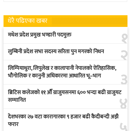
फुटबल संघ
भएकाे
धेरै पढिएका खबर
१
मधेश प्रदेश प्रमुख भण्डारी पदमुक्त
२
लुम्बिनी प्रदेश सभा सदस्य सरिता पुन मगरको निधन
लिम्पियाधुरा, लिपुलेख र कालापानी नेपालको ऐतिहासिक,
३
भौगोलिक र कानुनी अधिकारमा आधारित भू–भाग
ब्रिटिस कलेजको ११ औँ ग्राजुयसनमा ६०० भन्दा बढी ग्राजुयट
४
सम्मानित
देशभरका २७ वटा कारागारका ९ हजार बढी कैदीबन्दी अझै
५
फरार