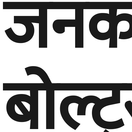
जनक
बोल्ट