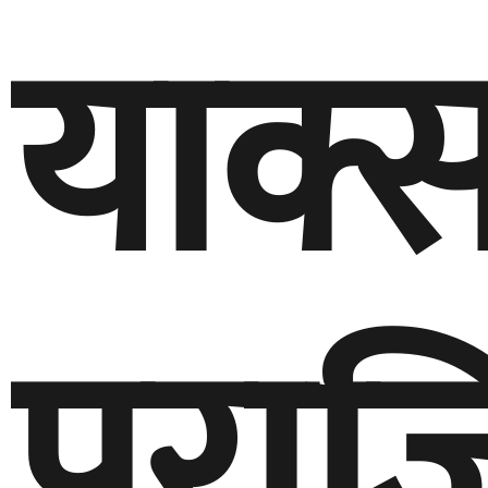
याक्
पराज