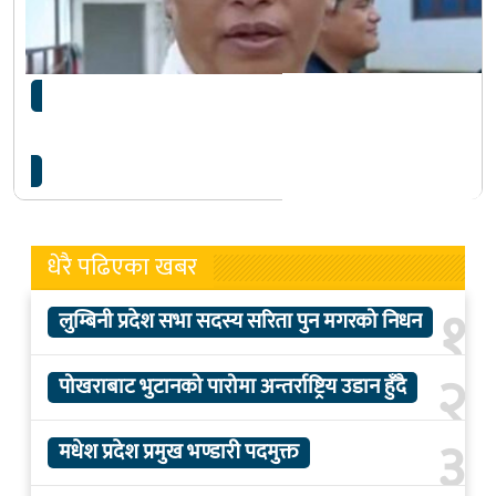
६१ किलो सुन प्रकरणमा अमला रोकाविरुद्ध इन्टरपोलबाट
डिफ्युजन नोटिस
धेरै पढिएका खबर
१
लुम्बिनी प्रदेश सभा सदस्य सरिता पुन मगरको निधन
२
पोखराबाट भुटानको पारोमा अन्तर्राष्ट्रिय उडान हुँदै
३
मधेश प्रदेश प्रमुख भण्डारी पदमुक्त