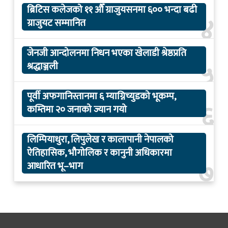
ब्रिटिस कलेजको ११ औँ ग्राजुयसनमा ६०० भन्दा बढी
४
ग्राजुयट सम्मानित
जेनजी आन्दोलनमा निधन भएका खेलाडी श्रेष्ठप्रति
५
श्रद्धाञ्जली
पूर्वी अफगानिस्तानमा ६ म्याग्निच्युडको भूकम्प,
६
कम्तिमा २० जनाको ज्यान गयो
लिम्पियाधुरा, लिपुलेख र कालापानी नेपालको
ऐतिहासिक, भौगोलिक र कानुनी अधिकारमा
७
आधारित भू–भाग