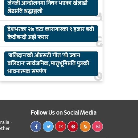
जेनजी आन्दोलनमा निधन भएका खेलाडी
५
श्रेष्ठप्रति श्रद्धाञ्जली
देशभरका २७ वटा कारागारका ९ हजार बढी
६
कैदीबन्दी अझै फरार
‘बलिदान’को ओएसटी गीत ‘यो ज्यान
बलिदान’ सार्वजनिक, मातृभूमिप्रति पुत्रको
७
भावनात्मक समर्पण
Follow Us on Social Media
alia -
ether