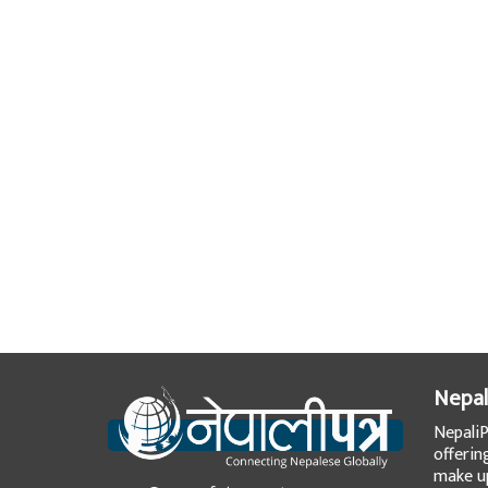
Nepal
NepaliP
offerin
make up