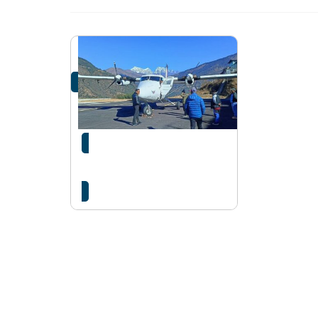
फाप्लु–काठमाडौँ हप्तामा चार
दिन उडान