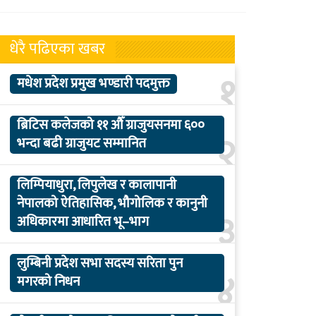
धेरै पढिएका खबर
१
मधेश प्रदेश प्रमुख भण्डारी पदमुक्त
ब्रिटिस कलेजको ११ औँ ग्राजुयसनमा ६००
२
भन्दा बढी ग्राजुयट सम्मानित
लिम्पियाधुरा, लिपुलेख र कालापानी
नेपालको ऐतिहासिक, भौगोलिक र कानुनी
३
अधिकारमा आधारित भू–भाग
लुम्बिनी प्रदेश सभा सदस्य सरिता पुन
४
मगरको निधन