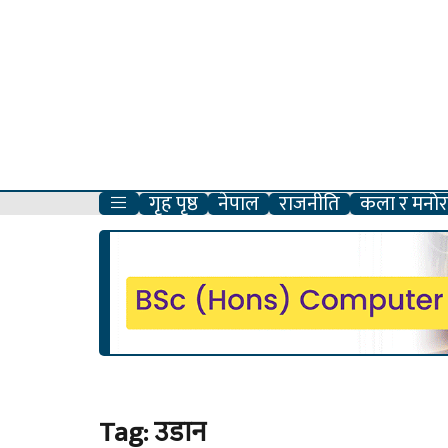
गृह पृष्ठ
नेपाल
राजनीति
कला र मनोरञ
Tag:
उडान