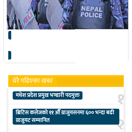
चाडपर्व लक्षित सुरक्षा योजनामा चार हजार प्रहरी
परिचालित
धेरै पढिएका खबर
१
मधेश प्रदेश प्रमुख भण्डारी पदमुक्त
ब्रिटिस कलेजको ११ औँ ग्राजुयसनमा ६०० भन्दा बढी
२
ग्राजुयट सम्मानित