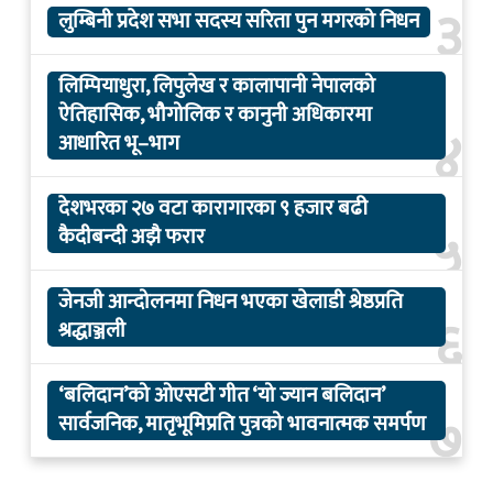
३
लुम्बिनी प्रदेश सभा सदस्य सरिता पुन मगरको निधन
लिम्पियाधुरा, लिपुलेख र कालापानी नेपालको
ऐतिहासिक, भौगोलिक र कानुनी अधिकारमा
४
आधारित भू–भाग
देशभरका २७ वटा कारागारका ९ हजार बढी
५
कैदीबन्दी अझै फरार
जेनजी आन्दोलनमा निधन भएका खेलाडी श्रेष्ठप्रति
६
श्रद्धाञ्जली
‘बलिदान’को ओएसटी गीत ‘यो ज्यान बलिदान’
७
सार्वजनिक, मातृभूमिप्रति पुत्रको भावनात्मक समर्पण