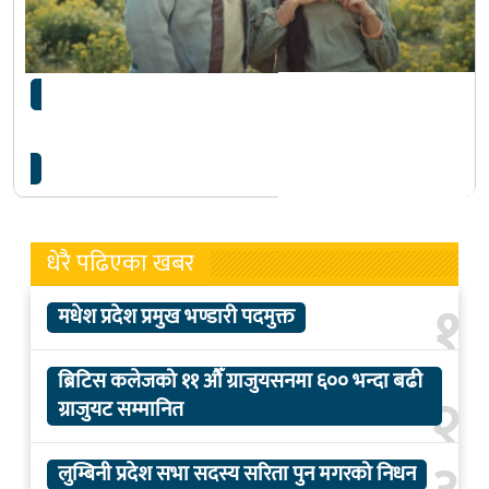
१० वर्ष अघिको सफल गीत ‘कलेजी कटाउन्या माया’को
नयाँ भर्जनमा…
धेरै पढिएका खबर
१
मधेश प्रदेश प्रमुख भण्डारी पदमुक्त
ब्रिटिस कलेजको ११ औँ ग्राजुयसनमा ६०० भन्दा बढी
२
ग्राजुयट सम्मानित
लुम्बिनी प्रदेश सभा सदस्य सरिता पुन मगरको निधन