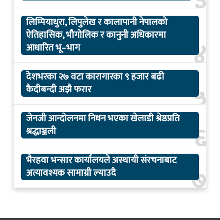
३
लिम्पियाधुरा, लिपुलेख र कालापानी नेपालको
ऐतिहासिक, भौगोलिक र कानुनी अधिकारमा
४
आधारित भू–भाग
देशभरका २७ वटा कारागारका ९ हजार बढी
५
कैदीबन्दी अझै फरार
जेनजी आन्दोलनमा निधन भएका खेलाडी श्रेष्ठप्रति
६
श्रद्धाञ्जली
भैरहवा भन्सार कार्यालयले अस्थायी संरचनाबाट
७
अत्यावश्यक सामाग्री ल्याउदै