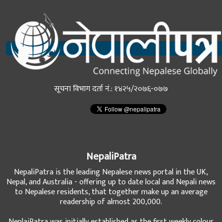
सूचना विभाग दर्ता नं.: १४२५/२०७६-०७७
NepaliPatra
NepaliPatra is the leading Nepalese news portal in the UK,
Nepal, and Australia - offering up to date local and Nepali news
to Nepalese residents, that together make up an average
readership of almost 200,000.
NeplaiPatra was initially established as the first weekly colour