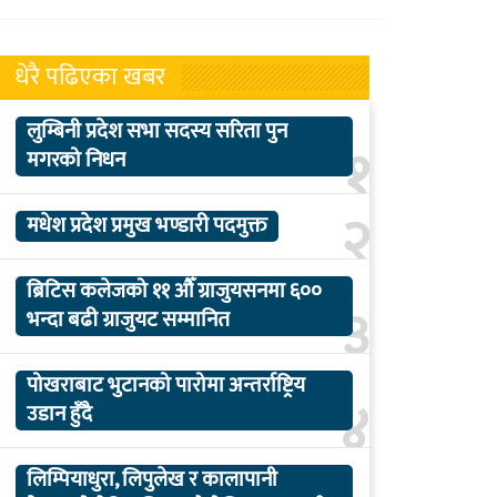
धेरै पढिएका खबर
लुम्बिनी प्रदेश सभा सदस्य सरिता पुन
१
मगरको निधन
२
मधेश प्रदेश प्रमुख भण्डारी पदमुक्त
ब्रिटिस कलेजको ११ औँ ग्राजुयसनमा ६००
३
भन्दा बढी ग्राजुयट सम्मानित
पोखराबाट भुटानको पारोमा अन्तर्राष्ट्रिय
४
उडान हुँदै
लिम्पियाधुरा, लिपुलेख र कालापानी