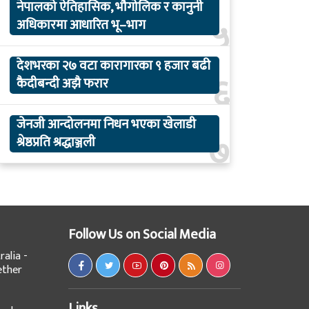
नेपालको ऐतिहासिक, भौगोलिक र कानुनी
५
अधिकारमा आधारित भू–भाग
देशभरका २७ वटा कारागारका ९ हजार बढी
६
कैदीबन्दी अझै फरार
जेनजी आन्दोलनमा निधन भएका खेलाडी
७
श्रेष्ठप्रति श्रद्धाञ्जली
Follow Us on Social Media
alia -
ether
Links