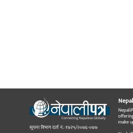
Nepal
NepaliP
offerin
make up
सूचना विभाग दर्ता नं.: १४२५/२०७६-०७७