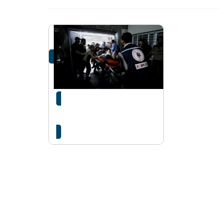
गाजा अस्पतालमा हवाई
आक्रमणः सयौंको मृत्यु