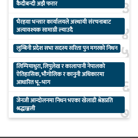
३
कैदीबन्दी अझै फरार
भैरहवा भन्सार कार्यालयले अस्थायी संरचनाबाट
४
अत्यावश्यक सामाग्री ल्याउदै
५
लुम्बिनी प्रदेश सभा सदस्य सरिता पुन मगरको निधन
लिम्पियाधुरा, लिपुलेख र कालापानी नेपालको
ऐतिहासिक, भौगोलिक र कानुनी अधिकारमा
६
आधारित भू–भाग
जेनजी आन्दोलनमा निधन भएका खेलाडी श्रेष्ठप्रति
७
श्रद्धाञ्जली