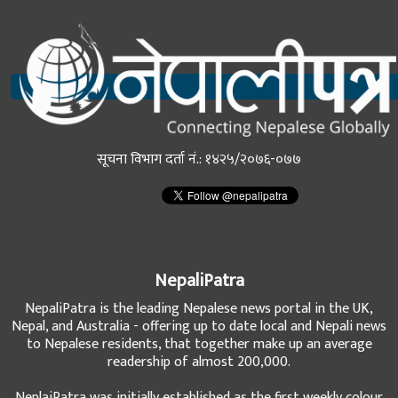
सूचना विभाग दर्ता नं.: १४२५/२०७६-०७७
NepaliPatra
NepaliPatra is the leading Nepalese news portal in the UK,
Nepal, and Australia - offering up to date local and Nepali news
to Nepalese residents, that together make up an average
readership of almost 200,000.
NeplaiPatra was initially established as the first weekly colour