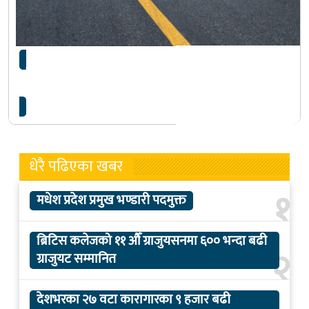
चौबीस महिना ठेक्का अवधि भएको म्याग्दीको एक सडक
आयोजना एक…
धेरै पढिएका खबर
१
मधेश प्रदेश प्रमुख भण्डारी पदमुक्त
ब्रिटिस कलेजको ११ औँ ग्राजुयसनमा ६०० भन्दा बढी
२
ग्राजुयट सम्मानित
देशभरका २७ वटा कारागारका ९ हजार बढी