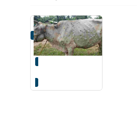
लम्पी स्कीनबाट आठ हजार
पशुचौपाया सङ्क्रमित