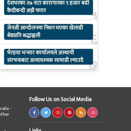
देशभरका २७ वटा कारागारका ९ हजार बढी
५
कैदीबन्दी अझै फरार
जेनजी आन्दोलनमा निधन भएका खेलाडी
६
श्रेष्ठप्रति श्रद्धाञ्जली
भैरहवा भन्सार कार्यालयले अस्थायी
७
संरचनाबाट अत्यावश्यक सामाग्री ल्याउदै
Follow Us on Social Media
alia -
ether
Links