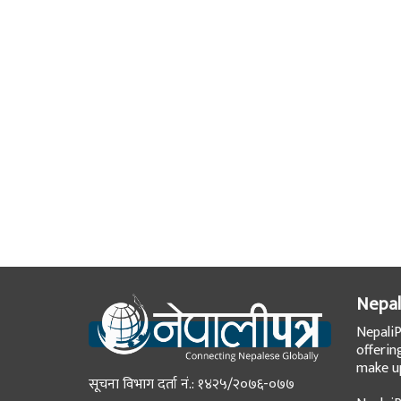
Nepal
NepaliP
offerin
make up
सूचना विभाग दर्ता नं.: १४२५/२०७६-०७७