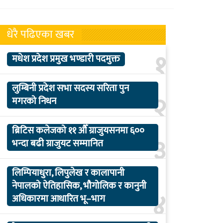
धेरै पढिएका खबर
१
मधेश प्रदेश प्रमुख भण्डारी पदमुक्त
लुम्बिनी प्रदेश सभा सदस्य सरिता पुन
२
मगरको निधन
ब्रिटिस कलेजको ११ औँ ग्राजुयसनमा ६००
३
भन्दा बढी ग्राजुयट सम्मानित
लिम्पियाधुरा, लिपुलेख र कालापानी
नेपालको ऐतिहासिक, भौगोलिक र कानुनी
४
अधिकारमा आधारित भू–भाग