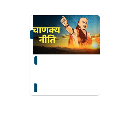
चाणक्य नीतिः यदि तपाईमा
यस्ता बानी छन् भने
महिलाहरुको मन…