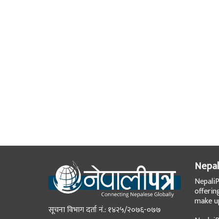
Nepal
NepaliP
offerin
make up
सूचना विभाग दर्ता नं.: १४२५/२०७६-०७७