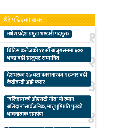
धेरै पढिएका खबर
१
मधेश प्रदेश प्रमुख भण्डारी पदमुक्त
ब्रिटिस कलेजको ११ औँ ग्राजुयसनमा ६००
२
भन्दा बढी ग्राजुयट सम्मानित
देशभरका २७ वटा कारागारका ९ हजार बढी
३
कैदीबन्दी अझै फरार
‘बलिदान’को ओएसटी गीत ‘यो ज्यान
बलिदान’ सार्वजनिक, मातृभूमिप्रति पुत्रको
४
भावनात्मक समर्पण