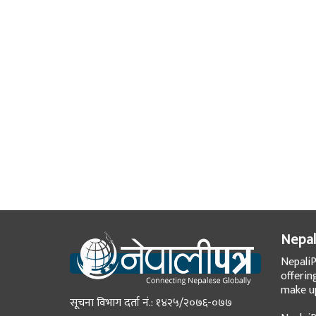
Nepal
NepaliP
offerin
make up
सूचना विभाग दर्ता नं.: १४२५/२०७६-०७७