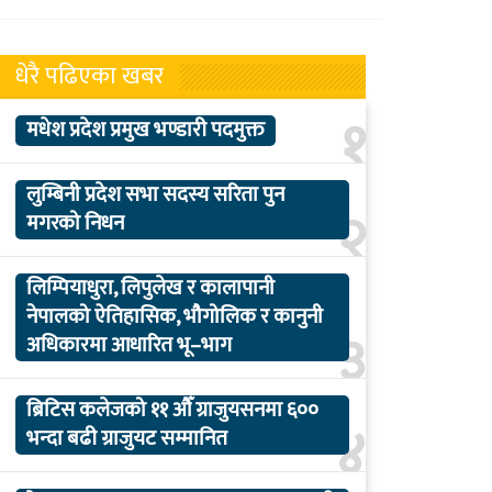
धेरै पढिएका खबर
१
मधेश प्रदेश प्रमुख भण्डारी पदमुक्त
लुम्बिनी प्रदेश सभा सदस्य सरिता पुन
२
मगरको निधन
लिम्पियाधुरा, लिपुलेख र कालापानी
नेपालको ऐतिहासिक, भौगोलिक र कानुनी
३
अधिकारमा आधारित भू–भाग
ब्रिटिस कलेजको ११ औँ ग्राजुयसनमा ६००
४
भन्दा बढी ग्राजुयट सम्मानित