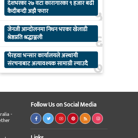
देशभरका २७ वटा कारागारका ९ हजार बढी
५
कैदीबन्दी अझै फरार
जेनजी आन्दोलनमा निधन भएका खेलाडी
६
श्रेष्ठप्रति श्रद्धाञ्जली
भैरहवा भन्सार कार्यालयले अस्थायी
७
संरचनाबाट अत्यावश्यक सामाग्री ल्याउदै
Follow Us on Social Media
alia -
ether
Links