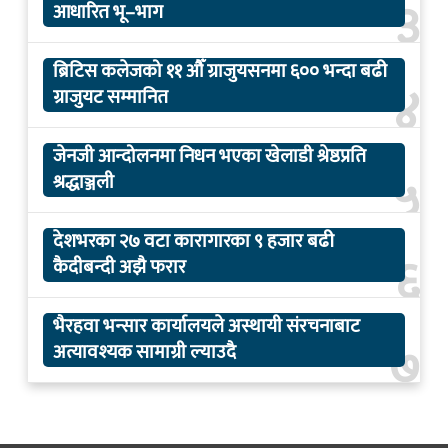
३
आधारित भू–भाग
ब्रिटिस कलेजको ११ औँ ग्राजुयसनमा ६०० भन्दा बढी
४
ग्राजुयट सम्मानित
जेनजी आन्दोलनमा निधन भएका खेलाडी श्रेष्ठप्रति
५
श्रद्धाञ्जली
देशभरका २७ वटा कारागारका ९ हजार बढी
६
कैदीबन्दी अझै फरार
भैरहवा भन्सार कार्यालयले अस्थायी संरचनाबाट
७
अत्यावश्यक सामाग्री ल्याउदै