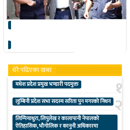
नक्कली भूटानी शरणार्थी प्रकरण: पूर्वगृहमन्त्री खाणका
तर्फको बहस जारी
धेरै पढिएका खबर
१
मधेश प्रदेश प्रमुख भण्डारी पदमुक्त
२
लुम्बिनी प्रदेश सभा सदस्य सरिता पुन मगरको निधन
लिम्पियाधुरा, लिपुलेख र कालापानी नेपालको
ऐतिहासिक, भौगोलिक र कानुनी अधिकारमा