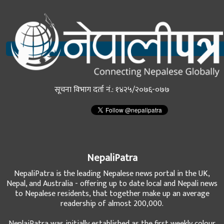
सूचना विभाग दर्ता नं.: १४२५/२०७६-०७७
NepaliPatra
NepaliPatra is the leading Nepalese news portal in the UK,
Nepal, and Australia - offering up to date local and Nepali news
to Nepalese residents, that together make up an average
readership of almost 200,000.
NeplaiPatra was initially established as the first weekly colour