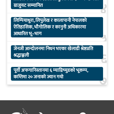
४
ग्राजुयट सम्मानित
लिम्पियाधुरा, लिपुलेख र कालापानी नेपालको
ऐतिहासिक, भौगोलिक र कानुनी अधिकारमा
५
आधारित भू–भाग
जेनजी आन्दोलनमा निधन भएका खेलाडी श्रेष्ठप्रति
६
श्रद्धाञ्जली
पूर्वी अफगानिस्तानमा ६ म्याग्निच्युडको भूकम्प,
७
कम्तिमा २० जनाको ज्यान गयो