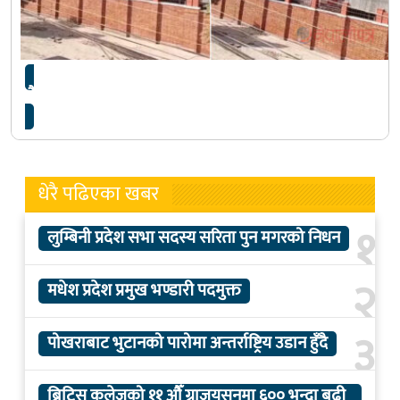
भैंसेपाटीस्थित मन्त्री क्वार्टरको टहरामा आगलागी
धेरै पढिएका खबर
१
लुम्बिनी प्रदेश सभा सदस्य सरिता पुन मगरको निधन
२
मधेश प्रदेश प्रमुख भण्डारी पदमुक्त
३
पोखराबाट भुटानको पारोमा अन्तर्राष्ट्रिय उडान हुँदै
ब्रिटिस कलेजको ११ औँ ग्राजुयसनमा ६०० भन्दा बढी