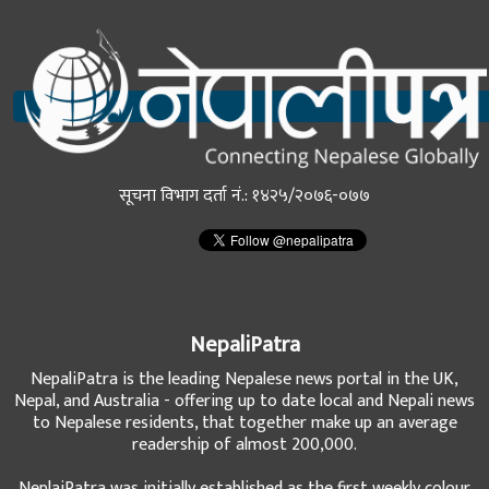
सूचना विभाग दर्ता नं.: १४२५/२०७६-०७७
NepaliPatra
NepaliPatra is the leading Nepalese news portal in the UK,
Nepal, and Australia - offering up to date local and Nepali news
to Nepalese residents, that together make up an average
readership of almost 200,000.
NeplaiPatra was initially established as the first weekly colour