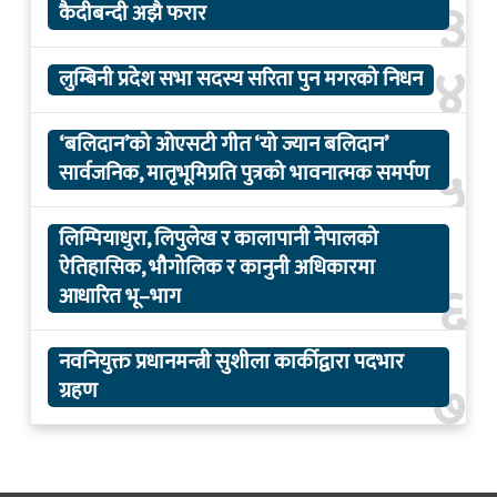
३
कैदीबन्दी अझै फरार
४
लुम्बिनी प्रदेश सभा सदस्य सरिता पुन मगरको निधन
‘बलिदान’को ओएसटी गीत ‘यो ज्यान बलिदान’
५
सार्वजनिक, मातृभूमिप्रति पुत्रको भावनात्मक समर्पण
लिम्पियाधुरा, लिपुलेख र कालापानी नेपालको
ऐतिहासिक, भौगोलिक र कानुनी अधिकारमा
६
आधारित भू–भाग
नवनियुक्त प्रधानमन्त्री सुशीला कार्कीद्वारा पदभार
७
ग्रहण