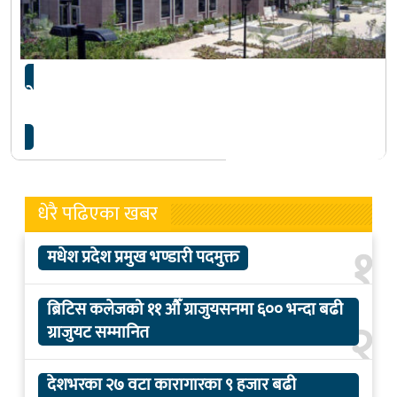
नेपाललाई आवश्यक सहयोग गर्न अमेरिका तत्पर छ:
अमेरिकी दूतावास
धेरै पढिएका खबर
१
मधेश प्रदेश प्रमुख भण्डारी पदमुक्त
ब्रिटिस कलेजको ११ औँ ग्राजुयसनमा ६०० भन्दा बढी
२
ग्राजुयट सम्मानित
देशभरका २७ वटा कारागारका ९ हजार बढी