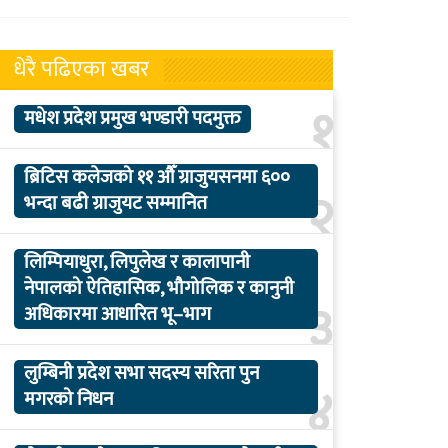
धेरै पढिएका खबर
१
मधेश प्रदेश प्रमुख भण्डारी पदमुक्त
ब्रिटिस कलेजको ११ औँ ग्राजुयसनमा ६००
२
भन्दा बढी ग्राजुयट सम्मानित
लिम्पियाधुरा, लिपुलेख र कालापानी
नेपालको ऐतिहासिक, भौगोलिक र कानुनी
३
अधिकारमा आधारित भू–भाग
लुम्बिनी प्रदेश सभा सदस्य सरिता पुन
४
मगरको निधन