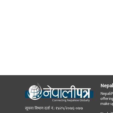
Nepal
NepaliP
offerin
make up
सूचना विभाग दर्ता नं.: १४२५/२०७६-०७७