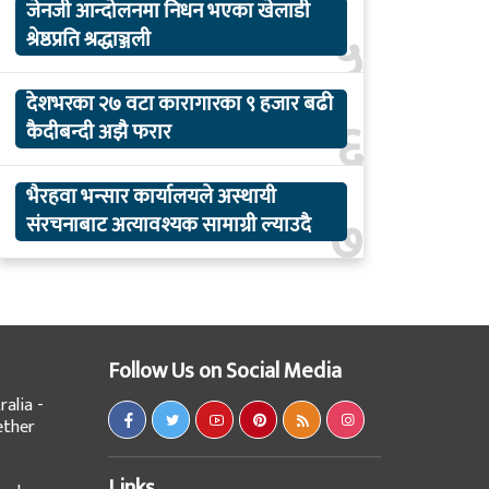
जेनजी आन्दोलनमा निधन भएका खेलाडी
५
श्रेष्ठप्रति श्रद्धाञ्जली
देशभरका २७ वटा कारागारका ९ हजार बढी
६
कैदीबन्दी अझै फरार
भैरहवा भन्सार कार्यालयले अस्थायी
७
संरचनाबाट अत्यावश्यक सामाग्री ल्याउदै
Follow Us on Social Media
alia -
ether
Links