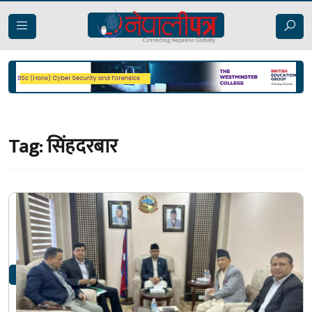
Tag:
सिंहदरबार