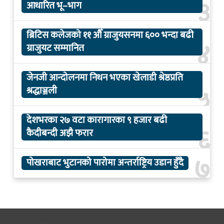
३
आधारित भू–भाग
ब्रिटिस कलेजको ११ औँ ग्राजुयसनमा ६०० भन्दा बढी
४
ग्राजुयट सम्मानित
जेनजी आन्दोलनमा निधन भएका खेलाडी श्रेष्ठप्रति
५
श्रद्धाञ्जली
देशभरका २७ वटा कारागारका ९ हजार बढी
६
कैदीबन्दी अझै फरार
७
पोखराबाट भुटानको पारोमा अन्तर्राष्ट्रिय उडान हुँदै