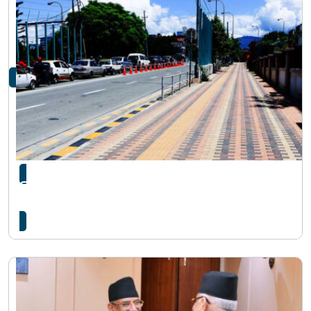
सिंहदरबार र संसद् भवन अगाडिको फुटपाथमा हिँड्न
सरकारले लगायो रोक