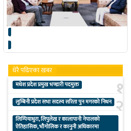
शीर्ष नेताहरुको बैठक सकियो
धेरै पढिएका खबर
१
मधेश प्रदेश प्रमुख भण्डारी पदमुक्त
२
लुम्बिनी प्रदेश सभा सदस्य सरिता पुन मगरको निधन
लिम्पियाधुरा, लिपुलेख र कालापानी नेपालको
ऐतिहासिक, भौगोलिक र कानुनी अधिकारमा