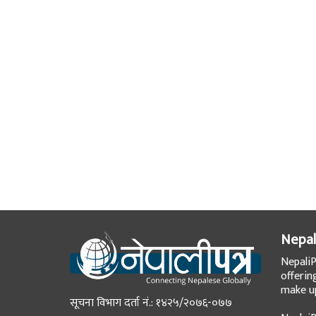
Nepal
NepaliP
offerin
make up
सूचना विभाग दर्ता नं.: १४२५/२०७६-०७७