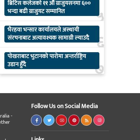
ब्रिटिस कलेजको ११ औँ ग्राजुयसनमा ६००
५
भन्दा बढी ग्राजुयट सम्मानित
भैरहवा भन्सार कार्यालयले अस्थायी
६
संरचनाबाट अत्यावश्यक सामाग्री ल्याउदै
पोखराबाट भुटानको पारोमा अन्तर्राष्ट्रिय
७
उडान हुँदै
Follow Us on Social Media
alia -
ether
Links