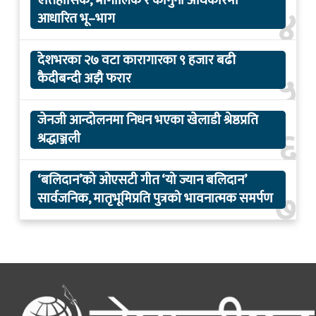
ऐतिहासिक, भौगोलिक र कानुनी अधिकारमा
४
आधारित भू–भाग
देशभरका २७ वटा कारागारका ९ हजार बढी
५
कैदीबन्दी अझै फरार
जेनजी आन्दोलनमा निधन भएका खेलाडी श्रेष्ठप्रति
६
श्रद्धाञ्जली
‘बलिदान’को ओएसटी गीत ‘यो ज्यान बलिदान’
७
सार्वजनिक, मातृभूमिप्रति पुत्रको भावनात्मक समर्पण