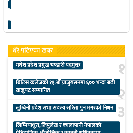
‘सोल्टिनी’को लागि कलाकारहरूको बलियो लाइनअप
पुरा
धेरै पढिएका खबर
१
मधेश प्रदेश प्रमुख भण्डारी पदमुक्त
ब्रिटिस कलेजको ११ औँ ग्राजुयसनमा ६०० भन्दा बढी
२
ग्राजुयट सम्मानित
३
लुम्बिनी प्रदेश सभा सदस्य सरिता पुन मगरको निधन
लिम्पियाधुरा, लिपुलेख र कालापानी नेपालको