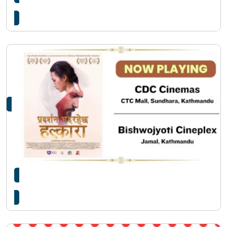
अस्करमा नेपालबाट ‘हल्कारा’ पठाइने
हलमा पुनः फर्कियो ‘हल्कारा’