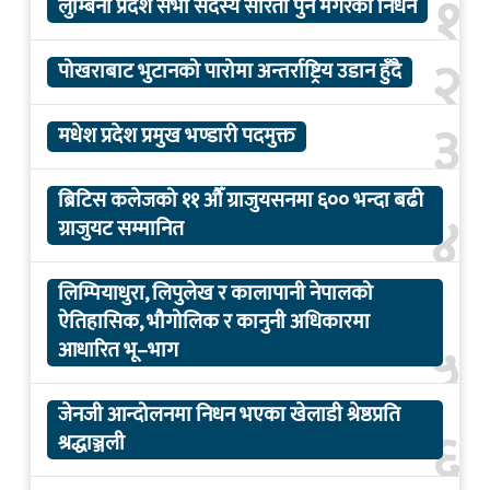
१
लुम्बिनी प्रदेश सभा सदस्य सरिता पुन मगरको निधन
२
पोखराबाट भुटानको पारोमा अन्तर्राष्ट्रिय उडान हुँदै
३
मधेश प्रदेश प्रमुख भण्डारी पदमुक्त
ब्रिटिस कलेजको ११ औँ ग्राजुयसनमा ६०० भन्दा बढी
४
ग्राजुयट सम्मानित
लिम्पियाधुरा, लिपुलेख र कालापानी नेपालको
ऐतिहासिक, भौगोलिक र कानुनी अधिकारमा
५
आधारित भू–भाग
जेनजी आन्दोलनमा निधन भएका खेलाडी श्रेष्ठप्रति
६
श्रद्धाञ्जली