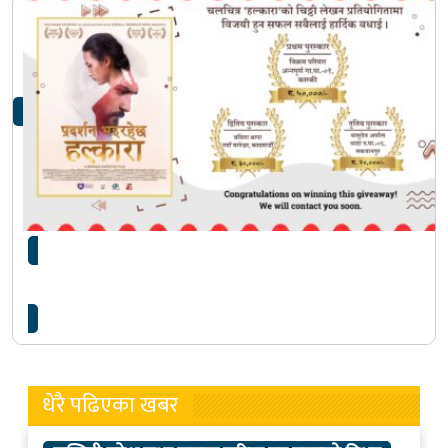
चलचित्र ‘हल्कारा’को चिठ्ठी लेखन प्रतियोगिताको वितेजा
घोषणा
धेरै पढिएका खबर