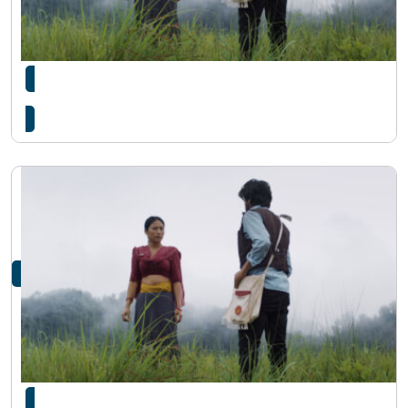
अमेरिकाको फिल्म फेस्टिभलमा ‘हल्कारा’ छनोट