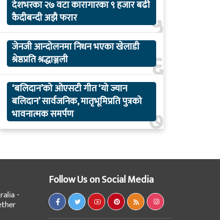
देशभरका २७ वटा कारागारका ९ हजार बढी
५
कैदीबन्दी अझै फरार
जेनजी आन्दोलनमा निधन भएका खेलाडी
६
श्रेष्ठप्रति श्रद्धाञ्जली
‘बलिदान’को ओएसटी गीत ‘यो ज्यान
बलिदान’ सार्वजनिक, मातृभूमिप्रति पुत्रको
७
भावनात्मक समर्पण
Follow Us on Social Media
alia -
ether