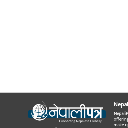
Nepal
NepaliP
offerin
make up