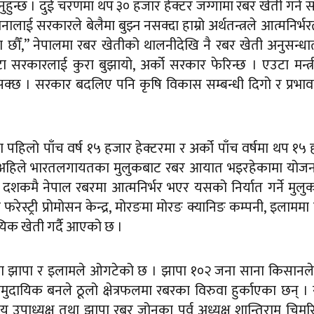
उनुहुन्छ । दुई चरणमा थप ३० हजार हेक्टर जग्गामा रबर खेती गर्न 
ई सरकारले बेलैमा बुझ्न नसक्दा हाम्रो अर्थतन्त्रले आत्मनिर्भ
ा छौँ,” नेपालमा रबर खेतीको थालनीदेखि नै रबर खेती अनुसन्ध
ा सरकारलाई कुरा बुझायो, अर्को सरकार फेरिन्छ । एउटा मन्त्
इसक्छ । सरकार बदलिए पनि कृषि विकास सम्बन्धी दिगो र प्रभा
हिलो पाँच वर्ष १५ हजार हेक्टरमा र अर्को पाँच वर्षमा थप १५
 अहिले भारतलगायतका मुलुकबाट रबर आयात भइरहेकामा योजना
 दशकमै नेपाल रबरमा आत्मनिर्भर भएर यसको निर्यात गर्ने मुलुक 
रेस्ट्री प्रोमोसन केन्द्र, मोरङमा मोरङ क्यानिङ कम्पनी, इलाममा
यिक खेती गर्दै आएको छ ।
सा झापा र इलामले ओगटेको छ । झापा १०२ जना साना किसानले
ुदायिक बनले ठूलो क्षेत्रफलमा रबरका विरुवा हुर्काएका छन् ।
य उपाध्यक्ष तथा झापा रबर जोनका पूर्व अध्यक्ष शान्तिराम चिमर