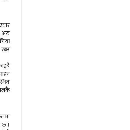
 एघार
। अरु
 चिया
े रबर
फाइदै
्साहन
्थित
ालकै
रफलमा
त छ ।