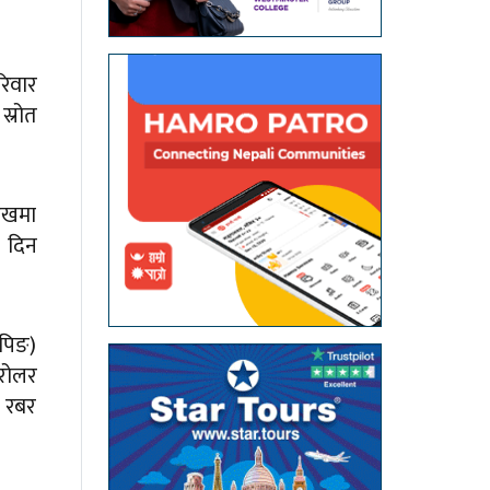
रिवार
स्रोत
रुखमा
) दिन
ापिङ)
 रोलर
त रबर