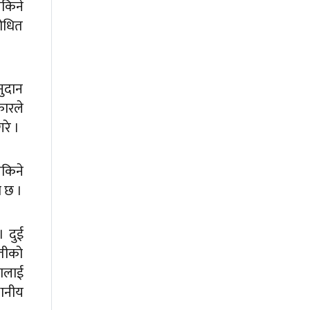
सकिने
शोधित
नुदान
कारले
रे ।
सकिने
ो छ ।
। दुई
ेतीको
कालाई
ानीय