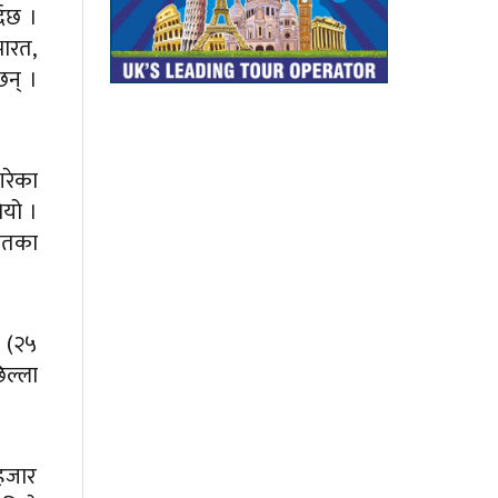
्दछ ।
भारत,
छन् ।
गरेका
ियो ।
ायतका
ी (२५
िल्ला
 हजार