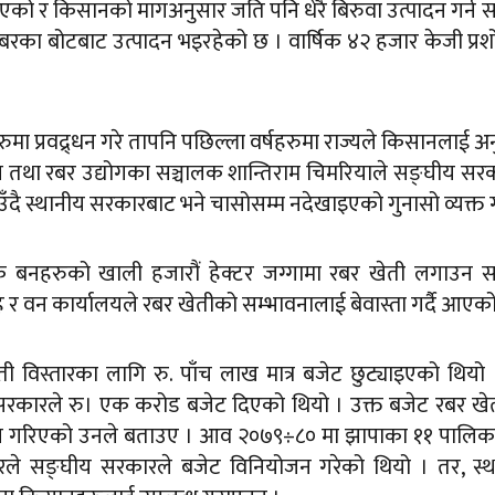
 आएको र किसानको मागअनुसार जति पनि धेरै बिरुवा उत्पादन गर्न 
 रबरका बोटबाट उत्पादन भइरहेको छ । वार्षिक ४२ हजार केजी प्र
मा प्रवद्र्धन गरे तापनि पछिल्ला वर्षहरुमा राज्यले किसानलाई अ
लन तथा रबर उद्योगका सञ्चालक शान्तिराम चिमरियाले सङ्घीय सर
ाउँदै स्थानीय सरकारबाट भने चासोसम्म नदेखाइएको गुनासो व्यक्त ग
दायिक बनहरुको खाली हजारौं हेक्टर जग्गामा रबर खेती लगाउन 
ह र वन कार्यालयले रबर खेतीको सम्भावनालाई बेवास्ता गर्दै आएक
िस्तारका लागि रु. पाँच लाख मात्र बजेट छुट्याइएको थियो 
 सरकारले रु। एक करोड बजेट दिएको थियो । उक्त बजेट रबर ख
पयोग गरिएको उनले बताउए । आव २०७९÷८० मा झापाका ११ पालि
दरले सङ्घीय सरकारले बजेट विनियोजन गरेको थियो । तर, स्थ