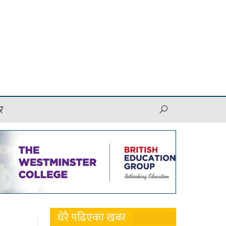
र
धेरै पढिएका खबर