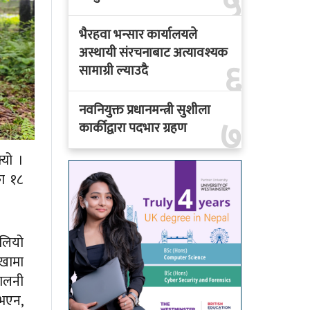
५
भैरहवा भन्सार कार्यालयले
अस्थायी संरचनाबाट अत्यावश्यक
६
सामाग्री ल्याउदै
नवनियुक्त प्रधानमन्त्री सुशीला
७
कार्कीद्वारा पदभार ग्रहण
्यो ।
ा १८
बलियो
रखामा
थालनी
 भएन,