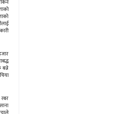
सकिने
रताको
ाताको
रीलाई
वकारी
 हजार
बद्ध
बन्ने
 चिया
 रबर
 साना
ियाले