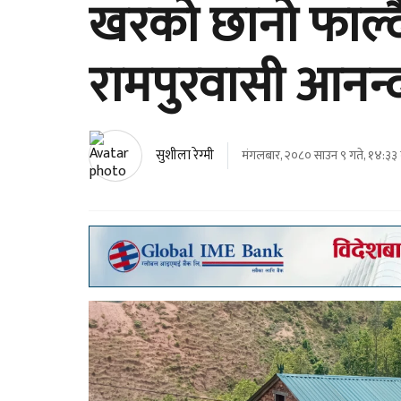
खरको छानो फाल्दै
रामपुरवासी आनन्द
सुशीला रेग्मी
मंगलबार, २०८० साउन ९ गते, १४:३३ 