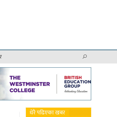
र
धेरै पढिएका खबर