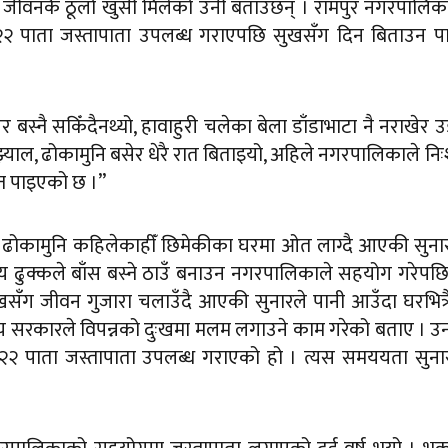
दा जीवनकै ठूलो खुसी मिलेको उनी बताउँछन् । रामपुर नगरपालि
े २२ पाता जस्तापाता उपलब्ध गराएपछि सुखसँग दिन बिताउन 
र बस्नै सकिँदैनथ्यो, हावाहुरी चलेका बेला डाँडाभाटा नै नराखेर 
्याल, ढोकामुनि बसेर धेरै रात बिताइयो, अहिले नगरपालिकाले निः
्न पाइएको छ ।”
, ढोकामुनि कहिलेकाहीँ छिमेकीका घरमा ओत लाग्दै आएकी सुन
 ढुक्कले बाँस बस्ने ठाउँ बनाउन नगरपालिकाले सहयोग गरेपछ
दुःखसँग जीवन गुजारा चलाउँदै आएकी सुनारले पानी आउँदा घरभित्र
थानीय सरकारले विपन्नको दुःखमा मलम लगाउने काम गरेको बताए । 
२२ पाता जस्तापाता उपलब्ध गराएको हो । त्यस समययता सुना