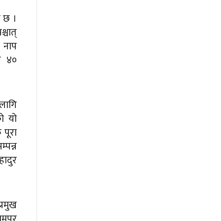
ो छ ।
्चात्
ो नाप
ि ४०
लागि
ो यो
 पूरा
्पन्न
हादुर
्रमुख
मपुर