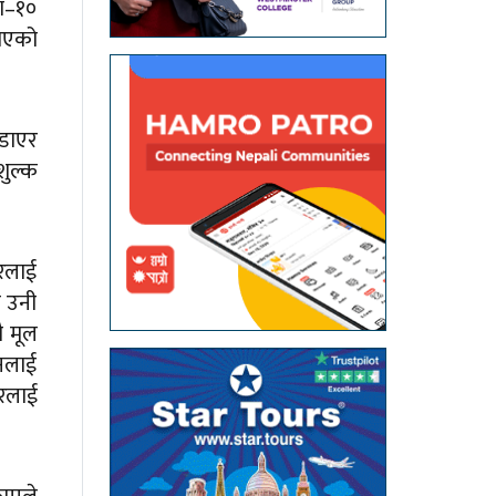
का–१०
पाएको
उडाएर
शुल्क
ारलाई
ि उनी
ै मूल
उनलाई
रलाई