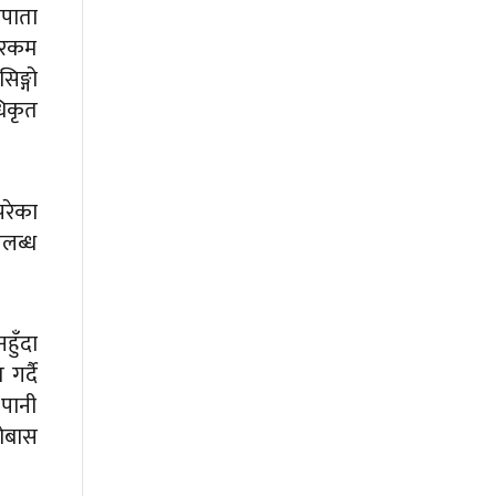
पाता
 रकम
िङ्गो
िकृत
परेका
पलब्ध
हुँदा
गर्दै
 पानी
ोबास