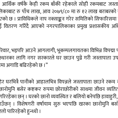
थिक वर्षकै केही रकम बाँकी रहेकाले सोही रकमबाट जस्ता
िकाबाट रु पाँच लाख, आव २०७९/८० मा रु १२ लाख बराबरको
 छ । प्राविधिकले नाप नक्साङ्कन गरेर समितिको सिफारिसमा स
ीलाई वितरण गरिँदै आएको नगरपालिकाका प्रमुख प्रशासकीय अध
रिवार, भइपरि आउने आगलागी, भूकम्पलगायतका विभिन्न विपद्मा 
स्थानका लागि नगर सरकारले घर छाउन पुग्ने गरी जस्तापाता उ
ुपमा अगाडि बढिरहेको छ ।”
ुहेर घरभित्रै पानीको आहालभित्र विपन्नले जस्तापाता छाउने रकम न
रको छानोमुनि बसेर कष्टकर रुपमा छोराछोरीको साथमा जीवन व्यतित 
हेका छन् । घरको छानो व्यवस्थित र बलियो बनेपछि हावाहुरी,
उँछन् । विशेषगरी वर्षायाम सुरु भएपछि खरका छानोमुनि बस
ो पारिरहेको हुन्थ्यो ।