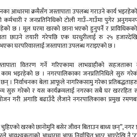
नका आधारमा क्रमैसँग जस्तापाता उपलब्ध गराउने कार्य भइरहेक
र्मचारी र जनप्रतिनिधिको टोली गाउँ–गाउँमा पुगेर अनुगमनपश
हेको छ । मूल घरमा खरको छाना भएको हुनुपर्ने र प्राविधिकक
्तापाता छाउने तयारी गरेपछि एक घरधुरीलाई रु २५ हजारदेख
 भएका घरपरिवारलाई जस्तापाता उपलब्ध गराइएको छ ।
स्तापाता वितरण गर्ने गरिएकामा लाभग्राहीको सहजताका 
काम भइरहेको छ । नगरपालिकाका जनप्रतिनिधिले सुरु गरेक
छन् । निर्वाचनका बेला आफूले नागरिकसामु गरेका प्रतिबद्धताहरु
्रम सुरु गरेको र यस कार्यक्रमलाई नगरका सबै घर खररहित सम
नियोजन गरी अगाडि बढाउँदै लैजाने नगरपालिकाका प्रमुख रमणब
े चुहिएको खरको छानोमुनि बसेर जीवन बिताउन बाध्य छन्”, नगर प
रले आवश्यकताको आधारमा आफू निर्वाचित भएर आएदेखि नै ‘रा