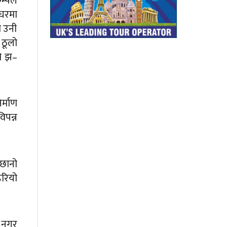
म्पले
 घरमा
ो उनी
 ठूलो
ो झ–
र्माण
पन्न
 छानो
हरियो
र नगर