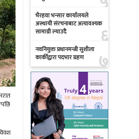
५
भैरहवा भन्सार कार्यालयले
अस्थायी संरचनाबाट अत्यावश्यक
६
सामाग्री ल्याउदै
नवनियुक्त प्रधानमन्त्री सुशीला
७
कार्कीद्वारा पदभार ग्रहण
िनरात
रेपछि
 विवश