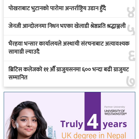
४
पोखराबाट भुटानको पारोमा अन्तर्राष्ट्रिय उडान हुँदै
५
जेनजी आन्दोलनमा निधन भएका खेलाडी श्रेष्ठप्रति श्रद्धाञ्जली
भैरहवा भन्सार कार्यालयले अस्थायी संरचनाबाट अत्यावश्यक
६
सामाग्री ल्याउदै
ब्रिटिस कलेजको ११ औँ ग्राजुयसनमा ६०० भन्दा बढी ग्राजुयट
७
सम्मानित