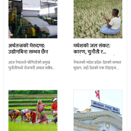
अर्थतन्त्रको मेरुदण्ड:
मधेशको जल संकट:
उद्योगबिना सम्भव छैन
कारण, चुनौती र
दीर्घकालीन समाधानको
आज नेपालले भोगिरहेको प्रमुख
नेपालको मधेश प्रदेश-देशको समथर
बाटो
चुनौतीमध्ये रोजगारी अभाव सबैभन्दा
भूभाग, जहाँ देशको एक तिहाइभन्दा
गहिरो समस्या बनिसकेको छ ।
बढी जनसंख्या बसोबास गर्छ—आज
प्रत्येक वर्ष हजारौं युवाशक्ति विदेशिने
गम्भीर जल संकटको सामना
क्रम बढ्दो
गरिरहेको छ। पानी