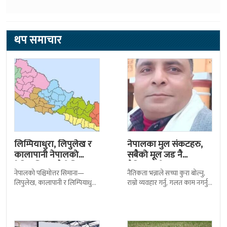
थप समाचार
लिम्पियाधुरा, लिपुलेख र
नेपालका मुल संकटहरु,
कालापानी नेपालको
सबैको मूल जड नै
ऐतिहासिक, भौगोलिक र
नैतिकताको अभाव
नेपालको पश्चिमोत्तर सिमाना—
नैतिकता भन्नाले सच्चा कुरा बोल्नु,
कानुनी अधिकारमा…
लिपुलेख, कालापानी र लिम्पियाधुरा
राम्रो व्यवहार गर्नु, गलत काम नगर्नु,
—केवल भूगोलका सीमारेखा मात्र
अरूको सम्मान गर्नु, इमानदार हुनु र
होइनन्, यी नेपाली सार्वभौमिकताको
आफ्नो कर्तव्य पुरा
गहिरो पहिचान हुन्। इतिहास, भूगोल,
संस्कृति र