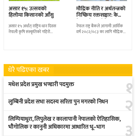
असार १५: उत्सवको
मौद्रिक नीति र अर्थतन्त्रको
हिलोमा किसानको आँसु
निष्क्रिय रक्तसञ्चार: के
नेपालले रणनीतिक
असार १५ अर्थात् राष्ट्रिय धान दिवस
नेपाल राष्ट्र बैंकले आगामी आर्थिक
सुधार…
नेपाली कृषि संस्कृतिको गहिरो
वर्ष २०८२/०८३ का लागि मौद्रिक
प्रतीक मात्र होइन राष्ट्रिय आत्मासँग
नीति निर्माणको प्रक्रिया आरम्भ
जोडिएको चेतनाको दिवस हो ।
गरिसकेको छ । प्रारम्भिक बहसहरू
सुरु
धेरै पढिएका खबर
१
मधेश प्रदेश प्रमुख भण्डारी पदमुक्त
२
लुम्बिनी प्रदेश सभा सदस्य सरिता पुन मगरको निधन
लिम्पियाधुरा, लिपुलेख र कालापानी नेपालको ऐतिहासिक,
३
भौगोलिक र कानुनी अधिकारमा आधारित भू–भाग